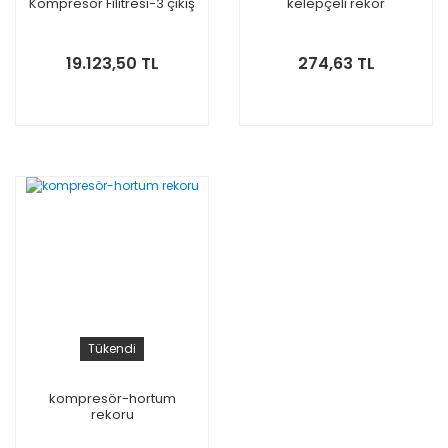
Kompresör Filitresi-3 çıkış
kelepçeli rekor
19.123,50 TL
274,63 TL
Tükendi
kompresör-hortum
rekoru