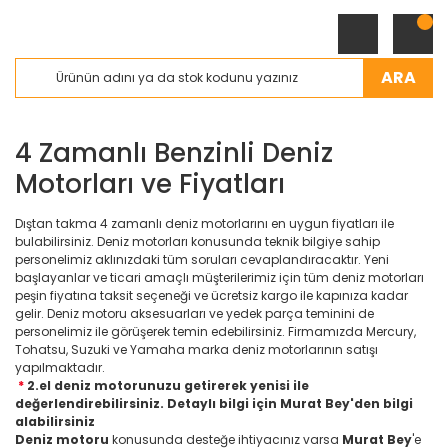
ARA
4 Zamanlı Benzinli Deniz
Motorları ve Fiyatları
Dıştan takma 4 zamanlı deniz motorlarını en uygun fiyatları ile
bulabilirsiniz. Deniz motorları konusunda teknik bilgiye sahip
personelimiz aklınızdaki tüm soruları cevaplandıracaktır. Yeni
başlayanlar ve ticari amaçlı müşterilerimiz için tüm deniz motorları
peşin fiyatına taksit seçeneği ve ücretsiz kargo ile kapınıza kadar
gelir. Deniz motoru aksesuarları ve yedek parça teminini de
personelimiz ile görüşerek temin edebilirsiniz. Firmamızda Mercury,
Tohatsu, Suzuki ve Yamaha marka deniz motorlarının satışı
yapılmaktadır.
*
2.el deniz motorunuzu getirerek yenisi ile
değerlendirebilirsiniz. Detaylı bilgi için Murat Bey'den bilgi
alabilirsiniz
Deniz motoru
konusunda desteğe ihtiyacınız varsa
Murat Bey
'e