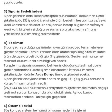
yapılacaktır.
3) Sipariş Bedeli İadesi
Siparişlerinizin olası sebeplerle iptali durumunda; Halikarnas Deniz
şirketimiz üç (3) iş günü içerisinde ürün bedelini hesabınıza ve/veya
kredi kartınıza iade eder. Ancak, banka hesap bilgilerinizi ve/veya
kredi kartı bilgilerinizi doğru ve eksiksiz olarak şirketimiz finans
yetkililerine bildirmeniz gerekmektedir.
4) Teslimat
Sipariş etmiş olduğunuz ürünleri aynı gün kargoya teslim etmeye
gayret ediyoruz. Temini zaman alan ürünler için kargo teslim süresi
ürün detayında belirtildiği gibi 3 iş günüdür. Gecikmesi muhtemel
teslimat durumunda size bilgi verilecektir.
Talepleriniz sipariş sonunda belirlemiş olduğunuz teslimat tipine
göre hazırlanmak üzere işleme alınacaktır. İstanbul merkezli
şirketimizden ürünler
Aras Kargo
firması gönderilecektir.
Siparişleriniz onaylandıktan sonra en geç 3 (üç) iş günü sonunda
Kargo firmasına teslim edilir.
(212) 244 56 66 No'lu telefonu arayarak müşteri temsilcimden değişik
teslimat şartları konusunda bilgi alabilirsiniz. Ayrıca kargo
teslimatları sadece Türkiye için geçerlidir
5) Ödeme Takibi
Söz konusu sistem herhangi bir sorun nedeni ile işlemi