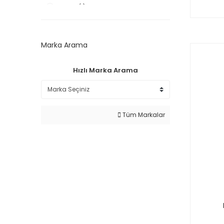
Beyaz (1)
Kırmızı (1)
Siyah (1)
Marka Arama
turuncu (1)
tutuncu (1)
Hızlı Marka Arama
Tüm Markalar