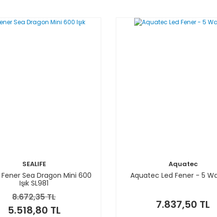
SEALIFE
Aquatec
e Fener Sea Dragon Mini 600
Aquatec Led Fener - 5 Wa
Işık SL981
8.672,35 TL
7.837,50 TL
5.518,80 TL