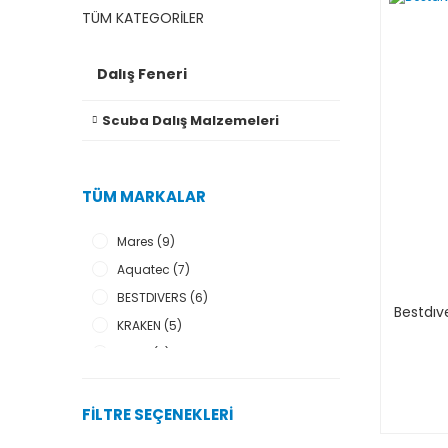
TÜM KATEGORİLER
Dalış Feneri
Scuba Dalış Malzemeleri
TÜM MARKALAR
Mares (9)
Aquatec (7)
BESTDIVERS (6)
Bestdıve
KRAKEN (5)
SONA (3)
Xtar (3)
Amphibian Pro (2)
FILTRE SEÇENEKLERI
BEUCHAT (2)