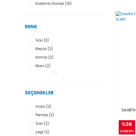
İndirimli Ürünler (16)
PROCEAN (2)
McNETT (1)
Orca (1)
RENK
SEALIFE (1)
Sarı (3)
Beyaz (2)
Kırmızı (2)
Mavi (2)
Turuncu (2)
Mavi Buz (1)
Mor (1)
SEÇENEKLER
Pembe (1)
mavi (2)
Yeşil (1)
Sealif
Pembe (2)
%36
Sarı (2)
indirim
yeşil (2)