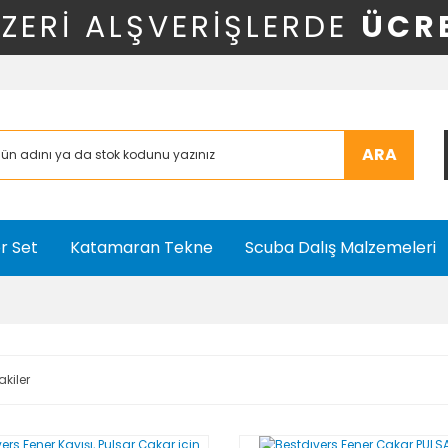
ÜZERİ ALŞVERİŞLERDE
ÜCR
ARA
r Set
Katamaran Tekne
Scuba Dalış Malzemeleri
akiler