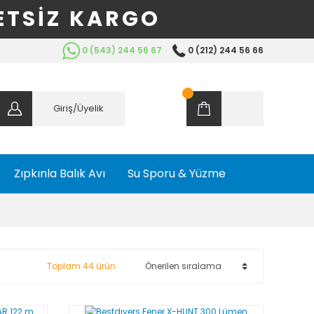
ETSİZ KARGO
0 (543) 244 56 67
0 (212) 244 56 66
Giriş/Üyelik
Zıpkınla Balık Avı
Su Sporu & Yüzme
Toplam 44 ürün