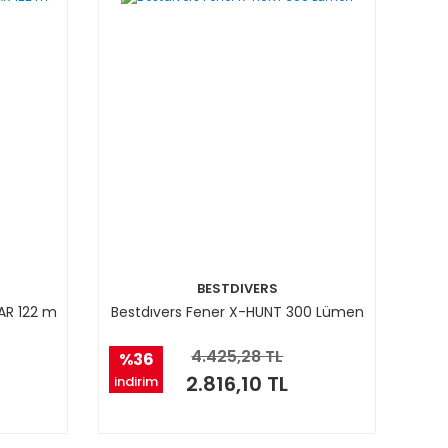
BESTDIVERS
AR 122 m
Bestdıvers Fener X-HUNT 300 Lümen
4.425,28 TL
%36
2.816,10 TL
indirim