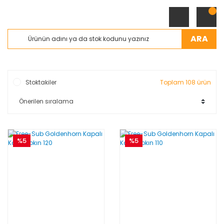
ARA
Stoktakiler
Toplam 108 ürün
%5
%5