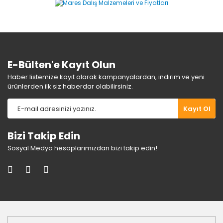
Ürün bilgilerinde hatalar bulunuyor.
Ürün fiyatı diğer sitelerden daha pahalı.
Bu ürüne benzer farklı alternatifler olmalı.
E-Bülten'e Kayıt Olun
Haber listemize kayıt olarak kampanyalardan, indirim ve yeni
ürünlerden ilk siz haberdar olabilirsiniz.
Gönder
Kayıt Ol
Bizi Takip Edin
Sosyal Medya hesaplarımızdan bizi takip edin!