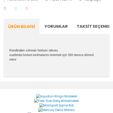
YORUMLAR
TAKSIT SEÇENEKL
ÜRÜN BILGISI
Kendinden sıkmalı hortum rekoru
sualtında hortum kırılmalarını önlemek için 360 derece dönerli
rekor
Bu ürünün fiyat bilgisi, resim, ürün açıklamalarında ve
diğer konularda yetersiz gördüğünüz noktaları öneri
Bu ürüne ilk yorumu siz yapın!
formunu kullanarak tarafımıza iletebilirsiniz.
Görüş ve önerileriniz için teşekkür ederiz.
Yorum Yaz
Ürün resmi kalitesiz, bozuk veya görüntülenemiyor.
Ürün açıklamasında eksik bilgiler bulunuyor.