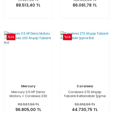
88.513,40 TL
86.061,78 TL
%14
%14
Mercury
Coralsea
Mercury 3.5 HP Deniz
Coralsea 270 Ahşap
Motoru + Coralsea 230
Tabanlı Katlanabilir Şişme
Ahşap Tabanlı Bot
Bot
112.527,50 TL
52.012,50 TL
96.805,00 TL
44.730,75 TL