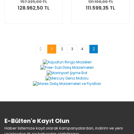
Motoru
157.225,00 TL
131.100,00 TL
128.962,50 TL
111.599,35 TL
1
2
3
4
E-Bülten'e Kayıt Olun
Haber listemize kayıt olarak kampanyalardan, indirim ve yeni
ürünlerden ilk siz haberdar olabilirsiniz.