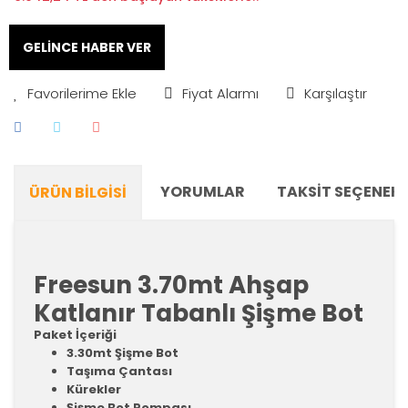
GELİNCE HABER VER
Fiyat Alarmı
Karşılaştır
YORUMLAR
TAKSIT SEÇENEKL
ÜRÜN BILGISI
Freesun 3.70mt Ahşap
Katlanır Tabanlı Şişme Bot
Paket İçeriği
3.30mt Şişme Bot
Taşıma Çantası
Kürekler
Şişme Bot Pompası