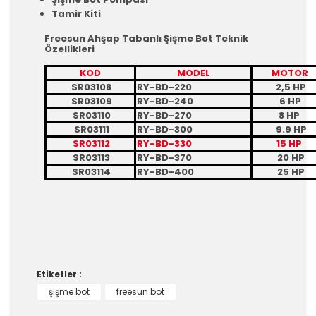
Tamir Kiti
Freesun Ahşap Tabanlı Şişme Bot Teknik
Özellikleri
KOD
MODEL
MOTOR
SR03108
RY-BD-220
2,5 HP
SR03109
RY-BD-240
6 HP
SR03110
RY-BD-270
8 HP
SR03111
RY-BD-300
9.9 HP
SR03112
RY-BD-330
15 HP
SR03113
RY-BD-370
20 HP
SR03114
RY-BD-400
25 HP
Bu ürünün fiyat bilgisi, resim, ürün
açıklamalarında ve diğer konularda
yetersiz gördüğünüz noktaları öneri
Bu ürüne ilk yorumu siz yapın!
formunu kullanarak tarafımıza
iletebilirsiniz.
Görüş ve önerileriniz için teşekkür ederiz.
Yorum Yaz
Etiketler :
Ürün resmi kalitesiz, bozuk veya
şişme bot
freesun bot
görüntülenemiyor.
Ürün açıklamasında eksik bilgiler