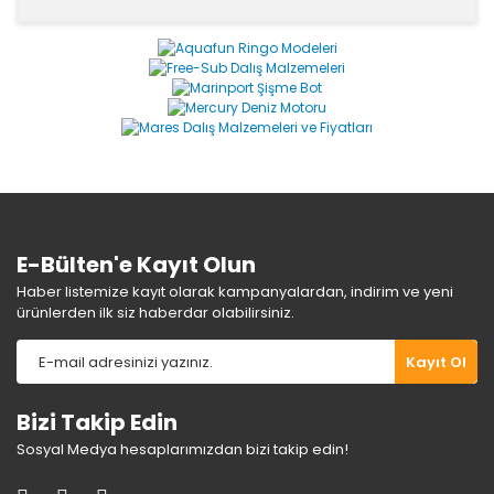
bulunuyor.
Ürün bilgilerinde hatalar bulunuyor.
Ürün fiyatı diğer sitelerden daha pahalı.
Bu ürüne benzer farklı alternatifler
olmalı.
Gönder
E-Bülten'e Kayıt Olun
Haber listemize kayıt olarak kampanyalardan, indirim ve yeni
ürünlerden ilk siz haberdar olabilirsiniz.
Kayıt Ol
Bizi Takip Edin
Sosyal Medya hesaplarımızdan bizi takip edin!