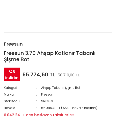
Freesun
Freesun 3.70 Ahşap Katlanır Tabanlı
Şişme Bot
%5
55.774,50 TL
58.710,00 TL
indirim
Kategori
Ahşap Tabanlı Şişme Bot
Marka
Freesun
Stok Kodu
SR03113
Havale
52.985,78 TL (%5,00 havale indirimi)
6.042,24 TL den başlayan taksitlerle!!