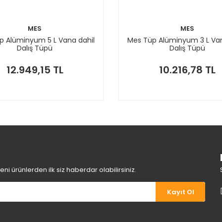
MES
MES
p Alüminyum 5 L Vana dahil
Mes Tüp Alüminyum 3 L Van
Dalış Tüpü
Dalış Tüpü
12.949,15 TL
10.216,78 TL
i ürünlerden ilk siz haberdar olabilirsiniz.
Kayıt Ol