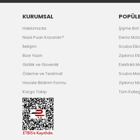
KURUMSAL
POPÜLE
Hakkımızda
Şişme Bot
Nasıl Puan Kazanılır?
Deniz Mot
İletişim
Scuba Elb
Bize Yazın
Zıpkıncı El
Gizlilik ve Güvenlik
Elektrikli 
Ödeme ve Teslimat
Scuba Ma
Havale Bildirim Formu
Zıpkıncı M
Kargo Takip
Tüm Katego