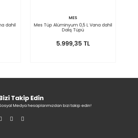
MES
a dahil
Mes Tüp Alüminyum 0,5 L Vana dahil
Dalış Tüpü
5.999,35 TL
Bizi Takip Edin
Sosyal Medya hesaplarımızdan bizi takip edin!