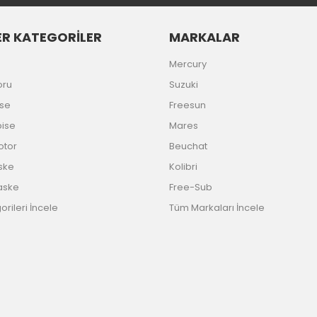
R KATEGORİLER
MARKALAR
Mercury
oru
Suzuki
ise
Freesun
bise
Mares
Motor
Beuchat
ske
Kolibri
aske
Free-Sub
rileri İncele
Tüm Markaları İncele