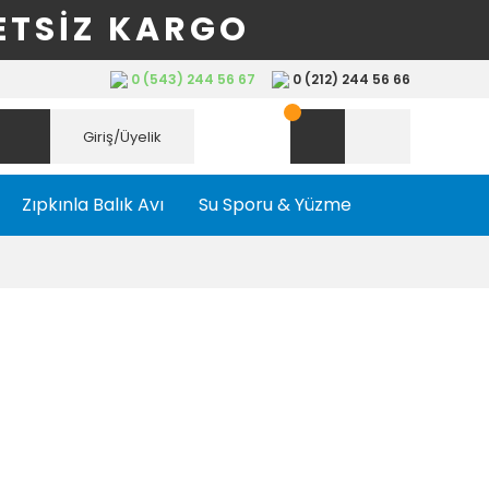
ETSİZ KARGO
0 (543) 244 56 67
0 (212) 244 56 66
Giriş/Üyelik
Zıpkınla Balık Avı
Su Sporu & Yüzme