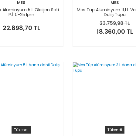
MES
MES
 Alüminyum 5 L Oksijen Seti
Mes Tüp Alüminyum 11,1 L Va
P.İ. 0-25 lpm
Dalış Tüpü
23.759,98 TL
22.898,70 TL
18.360,00 TL
Tükendi
Tükendi