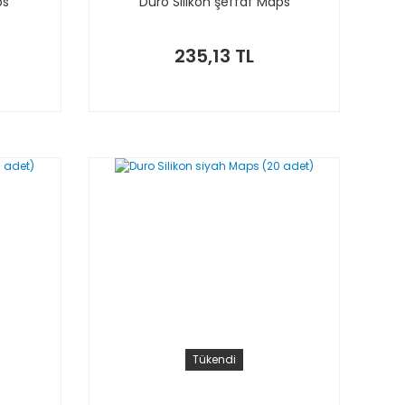
ps
Duro Silikon şeffaf Maps
235,13 TL
Tükendi