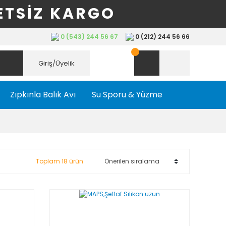
ETSİZ KARGO
0 (543) 244 56 67
0 (212) 244 56 66
Giriş/Üyelik
Zıpkınla Balık Avı
Su Sporu & Yüzme
Toplam 18 ürün