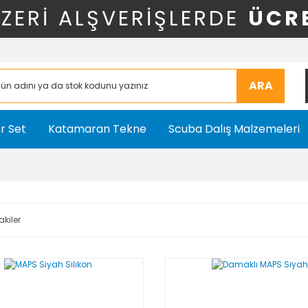
ÜZERİ ALŞVERİŞLERDE
ÜCR
ARA
r Set
Katamaran Tekne
Scuba Dalış Malzemeleri
akiler