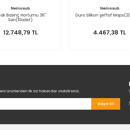
Nemosub
Nemosub
çak Basınç Hortumu 36''
Duro Silikon şeffaf Maps(2
Sarı(10adet)
12.748,79 TL
4.467,38 TL
i ürünlerden ilk siz haberdar olabilirsiniz.
Kayıt Ol