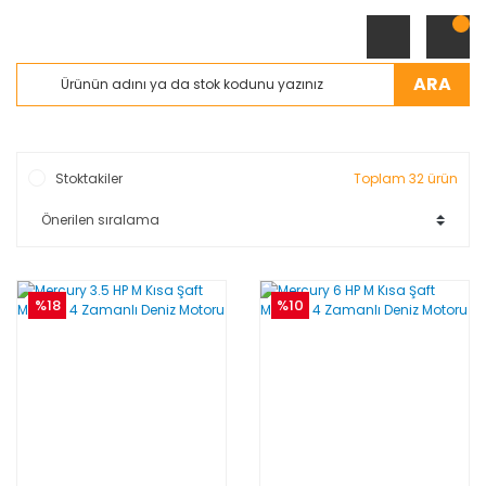
ARA
Stoktakiler
Toplam 32 ürün
%18
%10