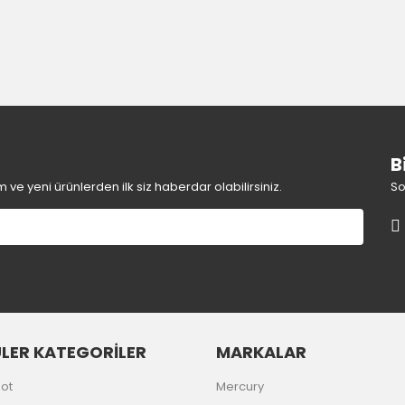
e diğer konularda yetersiz gördüğünüz noktaları öneri formunu kullanara
Bu ürüne ilk yorumu siz yapın!
Yorum Yaz
B
ve yeni ürünlerden ilk siz haberdar olabilirsiniz.
So
Gönder
LER KATEGORİLER
MARKALAR
ot
Mercury