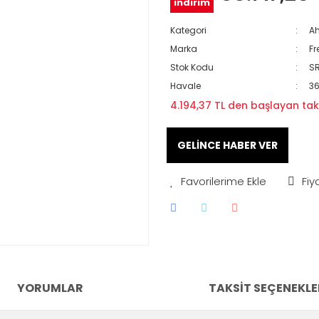
indirim
Kategori
Ah
Marka
Fr
Stok Kodu
S
Havale
36
4.194,37 TL den başlayan taks
GELİNCE HABER VER
Fiy
YORUMLAR
TAKSIT SEÇENEKLE