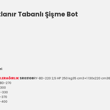
lanır Tabanlı Şişme Bot
ri
LER
AĞIRLIK
SR03108
RY-BD-220 2,5 HP 250 kg35 cm3+1 130x220 cm3
BD-270
-300
D-330
-370
-400