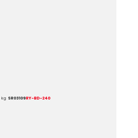
6 kg
SR03109
RY-BD-240