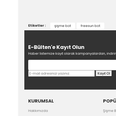
Bu ürünün fiyat bilgisi, resim, ürün açıklamalarında v
Görüş ve önerileriniz için teşekkür ederiz.
Etiketler :
şişme bot
freesun bot
Ürün resmi kalitesiz, bozuk veya görüntülenemiyor.
Ürün açıklamasında eksik bilgiler bulunuyor.
Ürün bilgilerinde hatalar bulunuyor.
E-Bülten'e Kayıt Olun
Ürün fiyatı diğer sitelerden daha pahalı.
Haber listemize kayıt olarak kampanyalardan, indirim 
Bu ürüne benzer farklı alternatifler olmalı.
Kayıt Ol
KURUMSAL
POPÜ
Hakkımızda
Şişme B