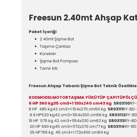
Freesun 2.40mt Ahşap Kat
Paket İçeriği
2.40mt Şişme Bot
Taşıma Çantası
Kürekler
Şişme Bot Pompası
Tamir Kiti
Freesun Ahşap Tabanlı Şişme Bot Teknik Özellikle
KOD
MODEL
MOTOR
TAŞIMA YÜKÜ
TÜP ÇAPI
TÜP
ÖLÇÜ
6 HP
360 kg
35 cm
3+1
130x240 cm
43 kg
SR03110
RY-
8 HP 485 kg
42 cm
3+1 154x270 cm50 kg
SR03111
RY-BD
9.9 HP520 kg42 cm3+1154x300 cm56 kg
SR03112
RY-B
15 HP 575 kg
42 cm
3+1154x330 cm62 kg
SR03113
RY-BD
20 HP 690 kg45 cm3+1172x370 cm77 kg
SR03114
RY-BD
25 HP765 kg
45 cm
3+1 172x400 cm84 kg