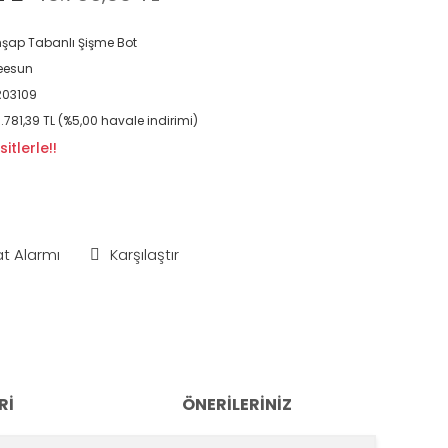
şap Tabanlı Şişme Bot
eesun
R03109
.781,39 TL (%5,00 havale indirimi)
itlerle!!
at Alarmı
Karşılaştır
RI
ÖNERILERINIZ