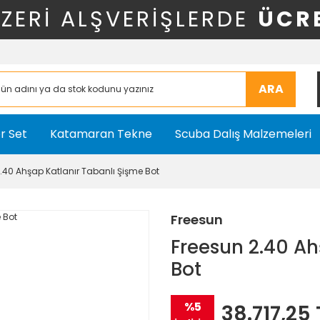
ÜZERİ ALŞVERİŞLERDE
ÜCR
ARA
r Set
Katamaran Tekne
Scuba Dalış Malzemeleri
.40 Ahşap Katlanır Tabanlı Şişme Bot
Freesun
Freesun 2.40 Ah
Bot
%5
38.717,25 