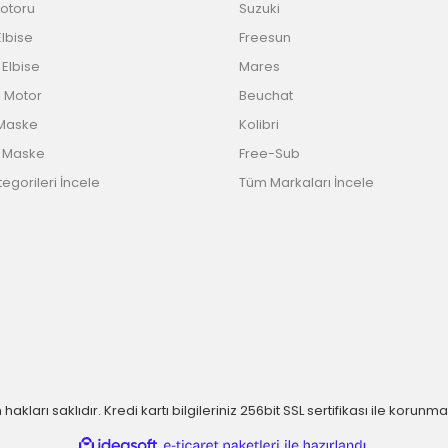
otoru
Suzuki
lbise
Freesun
 Elbise
Mares
li Motor
Beuchat
Maske
Kolibri
ı Maske
Free-Sub
egorileri İncele
Tüm Markaları İncele
hakları saklıdır. Kredi kartı bilgileriniz 256bit SSL sertifikası ile korunma
ile
ideasoft
e-