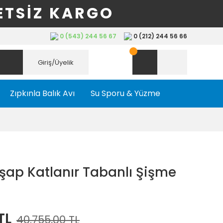
ETSİZ KARGO
0 (543) 244 56 67
0 (212) 244 56 66
Giriş/Üyelik
Zıpkınla Balık Avı
Su Sporu & Yüzme
şap Katlanır Tabanlı Şişme
TL
40.755,00 TL