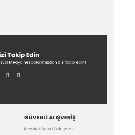
k tarafımıza iletebilirsiniz.
izi Takip Edin
syal Medya hesaplarımızdan bizi takip edin!
GÜVENLİ ALIŞVERİŞ
Mesafeli Satış Sözleşmesi