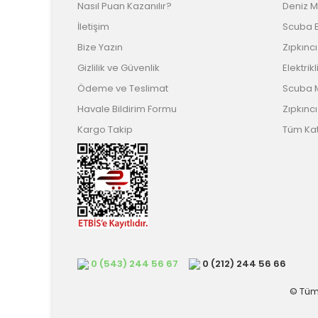
Nasıl Puan Kazanılır?
Deniz M
İletişim
Scuba E
Bize Yazın
Zıpkıncı
Gizlilik ve Güvenlik
Elektrik
Ödeme ve Teslimat
Scuba 
Havale Bildirim Formu
Zıpkınc
Kargo Takip
Tüm Kat
0 (543) 244 56 67
0 (212) 244 56 66
© Tüm 