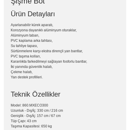
Şişme Bot
Ürün Detayları
Ayarlanabilir kürek aparatı,
Korozyona dayanıklı alüminyum oturaklar,
Alüminyum taban,
PVC kaplama arka tahtası,
Su tahliye tapası,
Sürtünmelere karşı ekstra dirençli yan bantlar,
PVC taşıma kolları,
Karanlıkta farkedilmeyi sağlayan fosforlu bantlar,
İki yanında güvenlik halatı,
Çekme halatı,
Yan destek profilleri.
Teknik Özellikler
Model: 860.MXECO300
Uzunluk - Dış/İç: 330 cm / 216 cm
Genişlik - Dış/İç: 157 cm / 67 cm
Tüp Çapı: 43 cm
Taşıma Kapasitesi: 650 kg