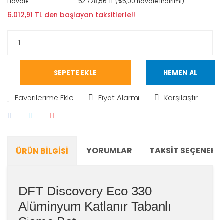
Havale
52.728,56 TL (%5,00 havale indirimi)
6.012,91 TL den başlayan taksitlerle!!
SEPETE EKLE
HEMEN AL
Fiyat Alarmı
Karşılaştır
YORUMLAR
TAKSIT SEÇENEKL
ÜRÜN BILGISI
DFT Discovery Eco 330
Alüminyum Katlanır Tabanlı