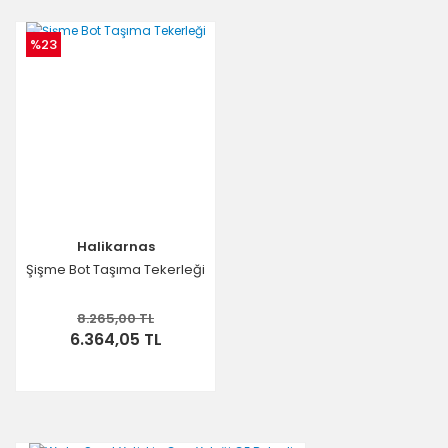
Ürün resmi kalitesiz, bozuk veya görüntülenemiyor.
Ürün açıklamasında eksik bilgiler bulunuyor.
%23
Ürün bilgilerinde hatalar bulunuyor.
Ürün fiyatı diğer sitelerden daha pahalı.
Bu ürüne benzer farklı alternatifler olmalı.
Halikarnas
Gönder
Şişme Bot Taşıma Tekerleği
8.265,00 TL
6.364,05 TL