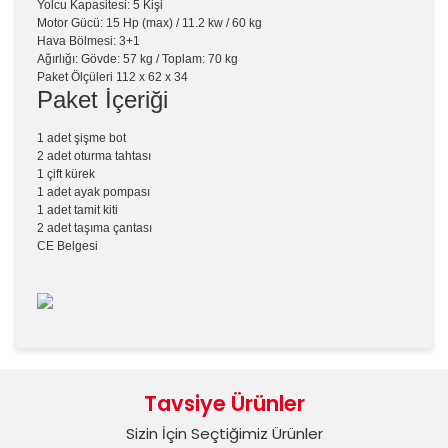
Yolcu Kapasitesi: 5 Kişi
Motor Gücü: 15 Hp (max) / 11.2 kw / 60 kg
Hava Bölmesi: 3+1
Ağırlığı: Gövde: 57 kg / Toplam: 70 kg
Paket Ölçüleri
112 x 62 x 34
Paket İçeriği
1 adet şişme bot
2 adet oturma tahtası
1 çift kürek
1 adet ayak pompası
1 adet tamit kiti
2 adet taşıma çantası
CE Belgesi
Bu ürünün fiyat bilgisi, resim, ürün açıklamalarında ve
diğer konularda yetersiz gördüğünüz noktaları öneri
Bu ürüne ilk yorumu siz yapın!
formunu kullanarak tarafımıza iletebilirsiniz.
Tavsiye Ürünler
Görüş ve önerileriniz için teşekkür ederiz.
Sizin İçin Seçtiğimiz Ürünler
Yorum Yaz