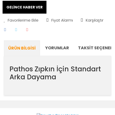
GELİNCE HABER VER
Fiyat Alarmı
Karşılaştır
YORUMLAR
TAKSIT SEÇENEKL
ÜRÜN BILGISI
Pathos Zıpkın İçin Standart
Arka Dayama
Bu ürünün fiyat bilgisi, resim, ürün açıklamalarında ve
diğer konularda yetersiz gördüğünüz noktaları öneri
Bu ürüne ilk yorumu siz yapın!
formunu kullanarak tarafımıza iletebilirsiniz.
Görüş ve önerileriniz için teşekkür ederiz.