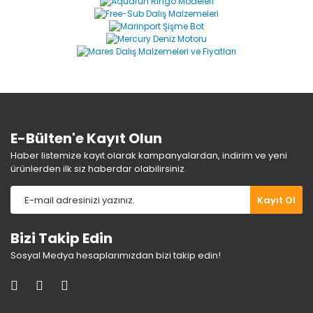
Yorum Yaz
Ürün resmi kalitesiz, bozuk veya görüntülenemiyor.
Ürün açıklamasında eksik bilgiler bulunuyor.
Ürün bilgilerinde hatalar bulunuyor.
Ürün fiyatı diğer sitelerden daha pahalı.
Bu ürüne benzer farklı alternatifler olmalı.
E-Bülten'e Kayıt Olun
Haber listemize kayıt olarak kampanyalardan, indirim ve yeni
ürünlerden ilk siz haberdar olabilirsiniz.
Gönder
Kayıt Ol
Bizi Takip Edin
Sosyal Medya hesaplarımızdan bizi takip edin!