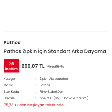
Pathos
Pathos Zıpkın İçin Standart Arka Dayama
%5
699,07 TL
735,86 TL
indirim
Kategori
Zıpkın Aksesuarları
Marka
Pathos
Stok Kodu
Pths-StdArkDym
Havale
664,12 TL (%5,00 havale indirimi)
75,73 TL den başlayan taksitlerle!!