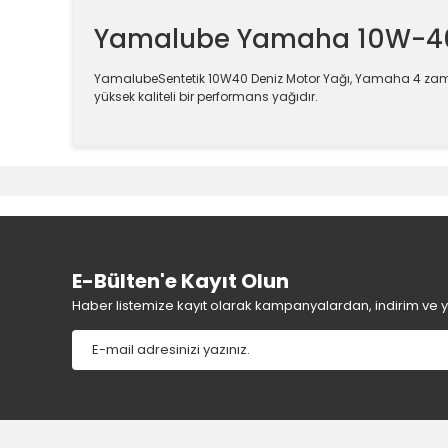
Yamalube Yamaha 10W-40 
YamalubeSentetik 10W40 Deniz Motor Yağı, Yamaha 4 zaman
yüksek kaliteli bir performans yağıdır.
Bu ürünün fiyat bilgisi, resim, ürün açıklamalarında v
Görüş ve önerileriniz için teşekkür ederiz.
Ürün resmi kalitesiz, bozuk veya görüntülenemiyor.
Ürün açıklamasında eksik bilgiler bulunuyor.
Ürün bilgilerinde hatalar bulunuyor.
E-Bülten'e Kayıt Olun
Ürün fiyatı diğer sitelerden daha pahalı.
Haber listemize kayıt olarak kampanyalardan, indirim ve yen
Bu ürüne benzer farklı alternatifler olmalı.