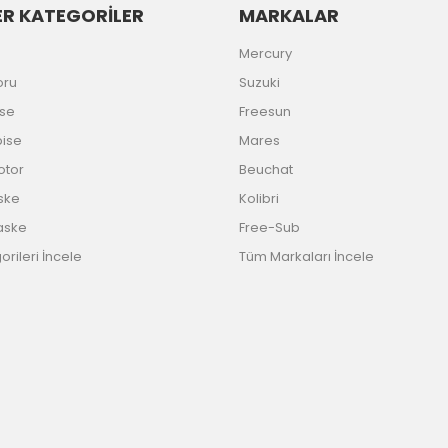
R KATEGORİLER
MARKALAR
Gönder
Mercury
oru
Suzuki
ise
Freesun
bise
Mares
Motor
Beuchat
ske
Kolibri
aske
Free-Sub
rileri İncele
Tüm Markaları İncele