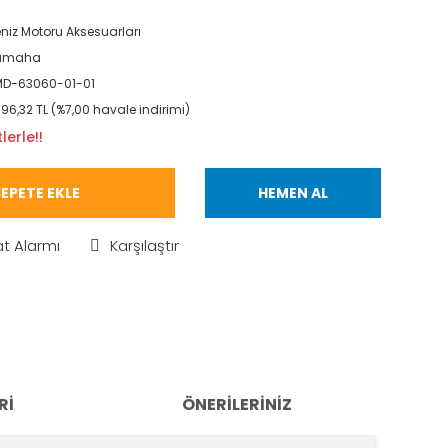
niz Motoru Aksesuarları
amaha
MD-63060-01-01
696,32 TL (%7,00 havale indirimi)
lerle!!
EPETE EKLE
HEMEN AL
at Alarmı
Karşılaştır
RI
ÖNERILERINIZ