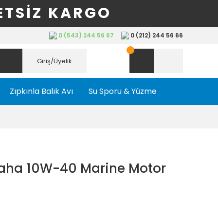
ETSİZ KARGO
0 (543) 244 56 67
0 (212) 244 56 66
Giriş/Üyelik
Zıpkınla Balık Avı
Su Sporu & Yüzme
ha 10W-40 Marine Motor