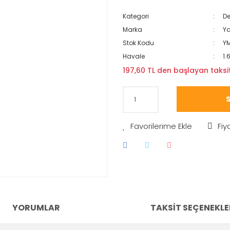
Kategori
De
Marka
Y
Stok Kodu
Y
Havale
1.
197,60 TL den başlayan taksit
S
Fiy
YORUMLAR
TAKSIT SEÇENEKLE