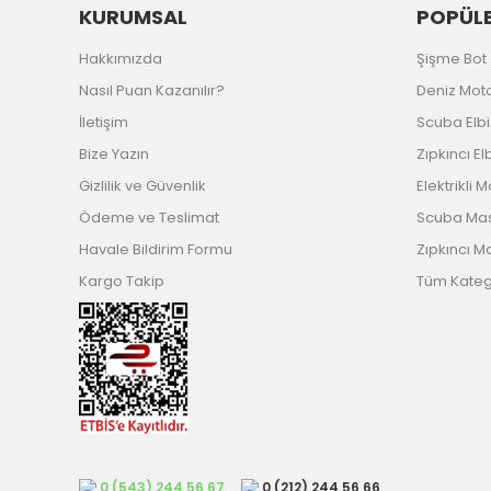
KURUMSAL
POPÜLE
Hakkımızda
Şişme Bot
Nasıl Puan Kazanılır?
Deniz Mot
İletişim
Scuba Elb
Bize Yazın
Zıpkıncı El
Gizlilik ve Güvenlik
Elektrikli 
Ödeme ve Teslimat
Scuba Ma
Havale Bildirim Formu
Zıpkıncı M
Kargo Takip
Tüm Katego
0 (543) 244 56 67
0 (212) 244 56 66