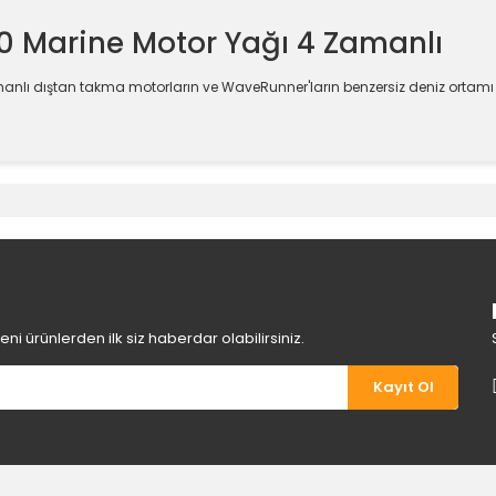
Marine Motor Yağı 4 Zamanlı
lı dıştan takma motorların ve WaveRunner'ların benzersiz deniz ortamı g
e diğer konularda yetersiz gördüğünüz noktaları öneri formunu kullanara
Bu ürüne ilk yorumu siz yapın!
Yorum Yaz
i ürünlerden ilk siz haberdar olabilirsiniz.
Kayıt Ol