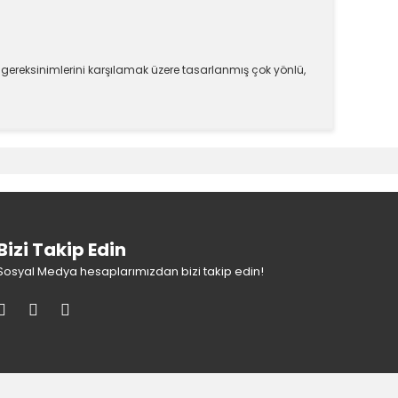
ereksinimlerini karşılamak üzere tasarlanmış çok yönlü,
k tarafımıza iletebilirsiniz.
Bizi Takip Edin
Sosyal Medya hesaplarımızdan bizi takip edin!