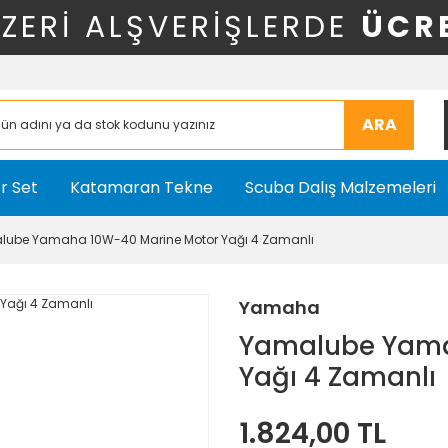
ÜZERİ ALŞVERİŞLERDE
ÜCR
ARA
r Set
Katamaran Tekne
Scuba Dalış Malzemeleri
ube Yamaha 10W-40 Marine Motor Yağı 4 Zamanlı
Yamaha
Yamalube Yama
Yağı 4 Zamanlı
1.824,00 TL