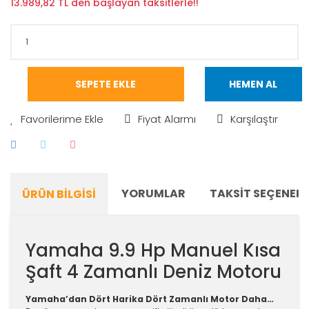
13.989,82 TL den başlayan taksitlerle!!
SEPETE EKLE
HEMEN AL
Fiyat Alarmı
Karşılaştır
YORUMLAR
TAKSIT SEÇENEKL
ÜRÜN BILGISI
Yamaha 9.9 Hp Manuel Kısa
Şaft 4 Zamanlı Deniz Motoru
Yamaha’dan Dört Harika Dört Zamanlı Motor Daha…