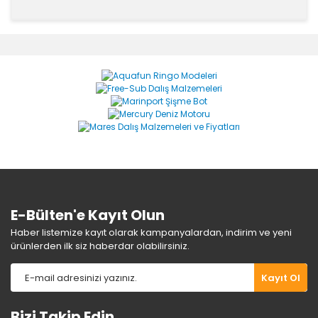
Bu ürünün fiyat bilgisi, resim, ürün açıklamalarında ve
diğer konularda yetersiz gördüğünüz noktaları öneri
Bu ürüne ilk yorumu siz yapın!
formunu kullanarak tarafımıza iletebilirsiniz.
Görüş ve önerileriniz için teşekkür ederiz.
Yorum Yaz
Ürün resmi kalitesiz, bozuk veya görüntülenemiyor.
Ürün açıklamasında eksik bilgiler bulunuyor.
Ürün bilgilerinde hatalar bulunuyor.
Ürün fiyatı diğer sitelerden daha pahalı.
Bu ürüne benzer farklı alternatifler olmalı.
E-Bülten'e Kayıt Olun
Haber listemize kayıt olarak kampanyalardan, indirim ve yeni
ürünlerden ilk siz haberdar olabilirsiniz.
Gönder
Kayıt Ol
Bizi Takip Edin