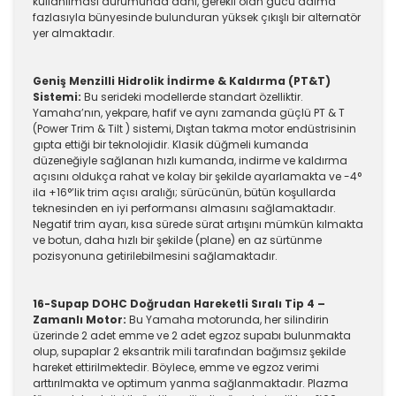
kullanılması durumunda dahi, gerekli olan gücü daima
fazlasıyla bünyesinde bulunduran yüksek çıkışlı bir alternatör
yer almaktadır.
Geniş Menzilli Hidrolik İndirme & Kaldırma (PT&T)
Sistemi:
Bu serideki modellerde standart özelliktir.
Yamaha’nın, yekpare, hafif ve aynı zamanda güçlü PT & T
(Power Trim & Tilt ) sistemi, Dıştan takma motor endüstrisinin
gıpta ettiği bir teknolojidir. Klasik düğmeli kumanda
düzeneğiyle sağlanan hızlı kumanda, indirme ve kaldırma
açısını oldukça rahat ve kolay bir şekilde ayarlamakta ve -4°
ila +16°’lik trim açısı aralığı; sürücünün, bütün koşullarda
teknesinden en iyi performansı almasını sağlamaktadır.
Negatif trim ayarı, kısa sürede sürat artışını mümkün kılmakta
ve botun, daha hızlı bir şekilde (plane) en az sürtünme
pozisyonuna getirilebilmesini sağlamaktadır.
16-Supap DOHC Doğrudan Hareketli Sıralı Tip 4 –
Zamanlı Motor:
Bu Yamaha motorunda, her silindirin
üzerinde 2 adet emme ve 2 adet egzoz supabı bulunmakta
olup, supaplar 2 eksantrik mili tarafından bağımsız şekilde
hareket ettirilmektedir. Böylece, emme ve egzoz verimi
arttırılmakta ve optimum yanma sağlanmaktadır. Plazma