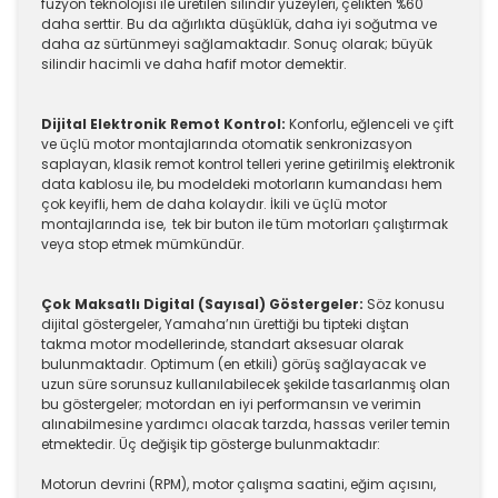
füzyon teknolojisi ile üretilen silindir yüzeyleri, çelikten %60
daha serttir. Bu da ağırlıkta düşüklük, daha iyi soğutma ve
daha az sürtünmeyi sağlamaktadır. Sonuç olarak; büyük
silindir hacimli ve daha hafif motor demektir.
Dijital Elektronik Remot Kontrol:
Konforlu, eğlenceli ve çift
ve üçlü motor montajlarında otomatik senkronizasyon
saplayan, klasik remot kontrol telleri yerine getirilmiş elektronik
data kablosu ile, bu modeldeki motorların kumandası hem
çok keyifli, hem de daha kolaydır. İkili ve üçlü motor
montajlarında ise, tek bir buton ile tüm motorları çalıştırmak
veya stop etmek mümkündür.
Çok Maksatlı Digital (Sayısal) Göstergeler:
Söz konusu
dijital göstergeler, Yamaha’nın ürettiği bu tipteki dıştan
takma motor modellerinde, standart aksesuar olarak
bulunmaktadır. Optimum (en etkili) görüş sağlayacak ve
uzun süre sorunsuz kullanılabilecek şekilde tasarlanmış olan
bu göstergeler; motordan en iyi performansın ve verimin
alınabilmesine yardımcı olacak tarzda, hassas veriler temin
etmektedir. Üç değişik tip gösterge bulunmaktadır:
Motorun devrini (RPM), motor çalışma saatini, eğim açısını,