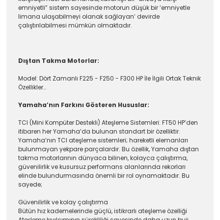
emniyetli” sistem sayesinde motorun düşük bir ‘emniyetle
limana ulaşabilmeyi olanak sağlayan’ devirde
çalıştırılabilmesi mümkün olmaktadır.
Dıştan Takma Motorlar:
Model: Dört Zamanlı F225 - F250 - F300 HP İle İlgili Ortak Teknik
Özellikler…
Yamaha’nın Farkını Gösteren Hususlar:
TCI (Mini Kompüter Destekli) Ateşleme Sistemleri: FT50 HP’den
itibaren her Yamaha’da bulunan standart bir özelliktir.
Yamaha’nın TCI ateşleme sistemleri; hareketli elemanları
bulunmayan yekpare parçalardır. Bu özellik, Yamaha dıştan
takma motorlarının dünyaca bilinen, kolayca çalıştırma,
güvenilirlik ve kusursuz performans alanlarında rekorları
elinde bulundurmasında önemli bir rol oynamaktadır. Bu
sayede;
Güvenilirlik ve kolay çalıştırma
Bütün hız kademelerinde güçlü, istikrarlı ateşleme özelliği
Ateşleme kıvılcımının sürekliliği sayesinde daha uzun buji