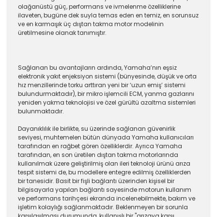
olağanüstü güç, performans ve ivmelenme özelliklerine
ilaveten, bugüne dek suyla temas eden en temiz, en sorunsuz
ve en karmaşık üç dıştan takma motor modelinin
üretilmesine olanak tanımıştır.
Sağlanan bu avantajların ardında, Yamaha’nın eşsiz
elektronik yakıt enjeksiyon sistemi (bünyesinde, düşük ve orta
hız menzillerinde torku arttıran yeni bir ‘uzun emiş’ sistemi
bulundurmaktadır), bir mikro işlemcili ECM, yanma gazlarını
yeniden yakma teknolojisi ve özel gürültü azaltma sistemleri
bulunmaktadır.
Dayanıklılık ile birlikte, su üzerinde sağlanan güvenirlik
seviyesi, muhtemelen bütün dünyada Yamaha kullanıcıları
tarafından en rağbet gören özelliklerdir. Ayrıca Yamaha
tarafından, en son üretilen dıştan takma motorlarında
kullanılmak üzere geliştirilmiş olan ileri teknoloji ürünü arıza
tespit sistemi de, bu modellere entegre edilmiş özelliklerden
bir tanesidir. Basit bir fişli bağlantı üzerinden kişisel bir
bilgisayarla yapılan bağlantı sayesinde motorun kullanım
ve performans tarihçesi ekranda incelenebilmekte, bakım ve
işletim kolaylığı sağlanmaktadır. Beklenmeyen bir sorunla
karşılaşılması durumunda, kullanışlı bir "arızaya karşı