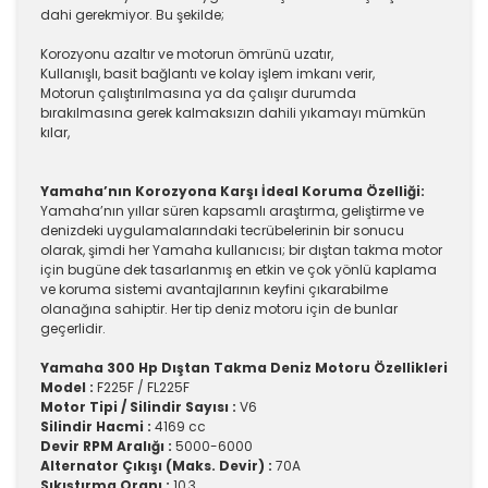
dahi gerekmiyor. Bu şekilde;
Korozyonu azaltır ve motorun ömrünü uzatır,
Kullanışlı, basit bağlantı ve kolay işlem imkanı verir,
Motorun çalıştırılmasına ya da çalışır durumda
bırakılmasına gerek kalmaksızın dahili yıkamayı mümkün
kılar,
Yamaha’nın Korozyona Karşı İdeal Koruma Özelliği:
Yamaha’nın yıllar süren kapsamlı araştırma, geliştirme ve
denizdeki uygulamalarındaki tecrübelerinin bir sonucu
olarak, şimdi her Yamaha kullanıcısı; bir dıştan takma motor
için bugüne dek tasarlanmış en etkin ve çok yönlü kaplama
ve koruma sistemi avantajlarının keyfini çıkarabilme
olanağına sahiptir. Her tip deniz motoru için de bunlar
geçerlidir.
Yamaha 300 Hp Dıştan Takma Deniz Motoru Özellikleri
Model :
F225F / FL225F
Motor Tipi / Silindir Sayısı :
V6
Silindir Hacmi :
4169 cc
Devir RPM Aralığı :
5000-6000
Alternator Çıkışı (Maks. Devir) :
70A
Sıkıştırma Oranı :
10,3