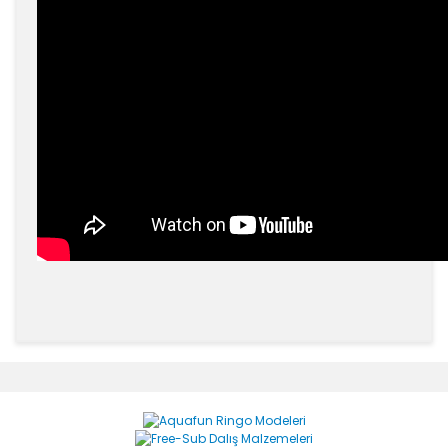
Bu ürünün fiyat bilgisi, resim, ürün açıklamalarında ve
diğer konularda yetersiz gördüğünüz noktaları öneri
Bu ürüne ilk yorumu siz yapın!
formunu kullanarak tarafımıza iletebilirsiniz.
Görüş ve önerileriniz için teşekkür ederiz.
Yorum Yaz