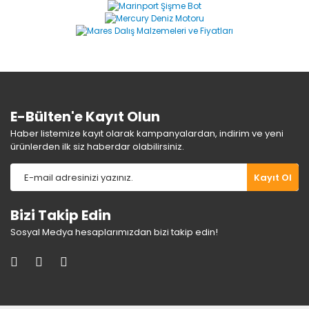
Ürün resmi kalitesiz, bozuk veya görüntülenemiyor.
Ürün açıklamasında eksik bilgiler bulunuyor.
Ürün bilgilerinde hatalar bulunuyor.
Ürün fiyatı diğer sitelerden daha pahalı.
Bu ürüne benzer farklı alternatifler olmalı.
E-Bülten'e Kayıt Olun
Haber listemize kayıt olarak kampanyalardan, indirim ve yeni
ürünlerden ilk siz haberdar olabilirsiniz.
Gönder
Kayıt Ol
Bizi Takip Edin
Sosyal Medya hesaplarımızdan bizi takip edin!