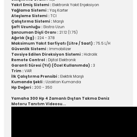
Yakıt Emiş Sistemi :
Elektronik Yakıt Enjeksiyon
Yağlama Sistemi :
Yaş Karter
Ateşleme Sistemi :
TCI
Çalıştırma Sistemi :
Marşlı
Şaft Uzunluğu :
Ekstra Uzun
Şanzuman Dişli Oranı :
21:12 (1.75)
Ağırlık (kg) :
224 - 378
Maksimum Yakıt Sarfiyatı (Litre / Saat) :
75.5 L/H
Güvenlik Sistemi :
Immobilizer
Tavsiye Edilen Direksiyon Sistemi :
Hidrolik
Romote Control :
Dijital Elektronik
Garanti Süresi (Yıl) (Özel Kullanımda) :
3
Trim :
VAR
İlk Çalıştırma Prensibi :
Elektrik Marşlı
Kumanda Şekli :
Uzaktan Kumanda
Hp Değeri :
200 - 350
Yamaha 300 Hp 4 Zamanlı Dıştan Takma Deniz
Motoru Tanıtım Videosu...