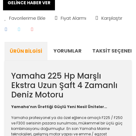
GELİNCE HABER VER
Fiyat Alarmı
Karşılaştır
YORUMLAR
TAKSIT SEÇENEKL
ÜRÜN BILGISI
Yamaha 225 Hp Marşlı
Ekstra Uzun Şaft 4 Zamanlı
Deniz Motoru
Yamaha’nın Ürettiği Güçlü Yeni Nesil Üniteler…
Yamaha profesyonel ya da özel eğlence amaçlı F225 / F250
ve F300 serisinin pazara sunulması, mükemmel bir üçlü güç
kombinasyonu doğurmuştur. En son Yamaha Marine
teknolojileri, gelişmiş motor yapısı ve emme / egzost