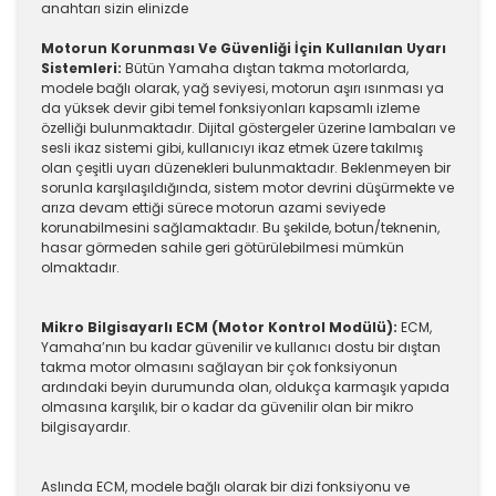
anahtarı sizin elinizde
Motorun Korunması Ve Güvenliği İçin Kullanılan Uyarı
Sistemleri:
Bütün Yamaha dıştan takma motorlarda,
modele bağlı olarak, yağ seviyesi, motorun aşırı ısınması ya
da yüksek devir gibi temel fonksiyonları kapsamlı izleme
özelliği bulunmaktadır. Dijital göstergeler üzerine lambaları ve
sesli ikaz sistemi gibi, kullanıcıyı ikaz etmek üzere takılmış
olan çeşitli uyarı düzenekleri bulunmaktadır. Beklenmeyen bir
sorunla karşılaşıldığında, sistem motor devrini düşürmekte ve
arıza devam ettiği sürece motorun azami seviyede
korunabilmesini sağlamaktadır. Bu şekilde, botun/teknenin,
hasar görmeden sahile geri götürülebilmesi mümkün
olmaktadır.
Mikro Bilgisayarlı ECM (Motor Kontrol Modülü):
ECM,
Yamaha’nın bu kadar güvenilir ve kullanıcı dostu bir dıştan
takma motor olmasını sağlayan bir çok fonksiyonun
ardındaki beyin durumunda olan, oldukça karmaşık yapıda
olmasına karşılık, bir o kadar da güvenilir olan bir mikro
bilgisayardır.
Aslında ECM, modele bağlı olarak bir dizi fonksiyonu ve