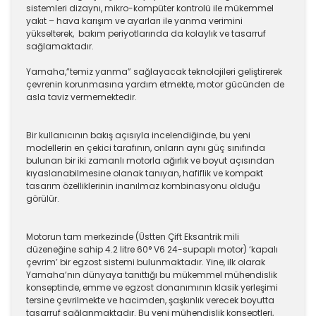
sistemleri dizaynı, mikro-kompüter kontrolü ile mükemmel
yakıt – hava karışım ve ayarları ile yanma verimini
yükselterek, bakım periyotlarında da kolaylık ve tasarruf
sağlamaktadır.
Yamaha,”temiz yanma” sağlayacak teknolojileri geliştirerek
çevrenin korunmasına yardım etmekte, motor gücünden de
asla taviz vermemektedir.
Bir kullanıcının bakış açısıyla incelendiğinde, bu yeni
modellerin en çekici tarafının, onların aynı güç sınıfında
bulunan bir iki zamanlı motorla ağırlık ve boyut açısından
kıyaslanabilmesine olanak tanıyan, hafiflik ve kompakt
tasarım özelliklerinin inanılmaz kombinasyonu olduğu
görülür.
Motorun tam merkezinde (Üstten Çift Eksantrik mili
düzeneğine sahip 4.2 litre 60° V6 24-supaplı motor) ‘kapalı
çevrim’ bir egzost sistemi bulunmaktadır. Yine, ilk olarak
Yamaha’nın dünyaya tanıttığı bu mükemmel mühendislik
konseptinde, emme ve egzost donanımının klasik yerleşimi
tersine çevrilmekte ve hacimden, şaşkınlık verecek boyutta
tasarruf sağlanmaktadır. Bu yeni mühendislik konseptleri,