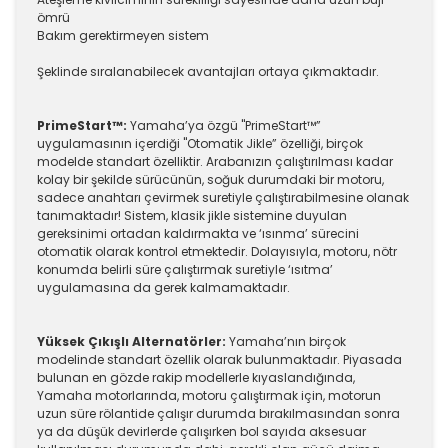
ömrü
Bakım gerektirmeyen sistem
Şeklinde sıralanabilecek avantajları ortaya çıkmaktadır.
PrimeStart™:
Yamaha’ya özgü "PrimeStart™”
uygulamasının içerdiği "Otomatik Jikle” özelliği, birçok
modelde standart özelliktir. Arabanızın çalıştırılması kadar
kolay bir şekilde sürücünün, soğuk durumdaki bir motoru,
sadece anahtarı çevirmek suretiyle çalıştırabilmesine olanak
tanımaktadır! Sistem, klasik jikle sistemine duyulan
gereksinimi ortadan kaldırmakta ve ‘ısınma’ sürecini
otomatik olarak kontrol etmektedir. Dolayısıyla, motoru, nötr
konumda belirli süre çalıştırmak suretiyle ‘ısıtma’
uygulamasına da gerek kalmamaktadır.
Yüksek Çıkışlı Alternatörler:
Yamaha’nın birçok
modelinde standart özellik olarak bulunmaktadır. Piyasada
bulunan en gözde rakip modellerle kıyaslandığında,
Yamaha motorlarında, motoru çalıştırmak için, motorun
uzun süre rölantide çalışır durumda bırakılmasından sonra
ya da düşük devirlerde çalışırken bol sayıda aksesuar