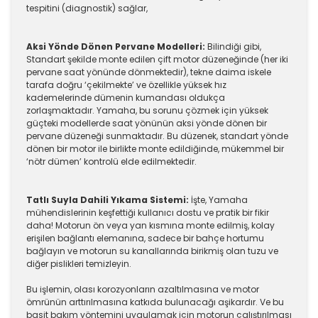
tespitini (diagnostik) sağlar,
Aksi Yönde Dönen Pervane Modelleri:
Bilindiği gibi,
Standart şekilde monte edilen çift motor düzeneğinde (her iki
pervane saat yönünde dönmektedir), tekne daima iskele
tarafa doğru ‘çekilmekte’ ve özellikle yüksek hız
kademelerinde dümenin kumandası oldukça
zorlaşmaktadır. Yamaha, bu sorunu çözmek için yüksek
güçteki modellerde saat yönünün aksi yönde dönen bir
pervane düzeneği sunmaktadır. Bu düzenek, standart yönde
dönen bir motor ile birlikte monte edildiğinde, mükemmel bir
‘nötr dümen’ kontrolü elde edilmektedir.
Tatlı Suyla Dahili Yıkama Sistemi:
İşte, Yamaha
mühendislerinin keşfettiği kullanıcı dostu ve pratik bir fikir
daha! Motorun ön veya yan kısmına monte edilmiş, kolay
erişilen bağlantı elemanına, sadece bir bahçe hortumu
bağlayın ve motorun su kanallarında birikmiş olan tuzu ve
diğer pislikleri temizleyin.
Bu işlemin, olası korozyonların azaltılmasına ve motor
ömrünün arttırılmasına katkıda bulunacağı aşikardır. Ve bu
basit bakım yöntemini uygulamak için motorun çalıştırılması