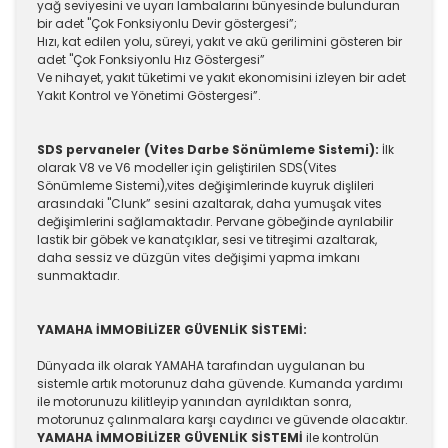
yağ seviyesini ve uyarı lambalarını bünyesinde bulunduran
bir adet "Çok Fonksiyonlu Devir göstergesi”;
Hızı, kat edilen yolu, süreyi, yakıt ve akü gerilimini gösteren bir
adet "Çok Fonksiyonlu Hız Göstergesi”
Ve nihayet, yakıt tüketimi ve yakıt ekonomisini izleyen bir adet
Yakıt Kontrol ve Yönetimi Göstergesi”.
SDS pervaneler (Vites Darbe Sönümleme Sistemi):
İlk
olarak V8 ve V6 modeller için geliştirilen SDS(Vites
Sönümleme Sistemi),vites değişimlerinde kuyruk dişlileri
arasındaki "Clunk” sesini azaltarak, daha yumuşak vites
değişimlerini sağlamaktadır. Pervane göbeğinde ayrılabilir
lastik bir göbek ve kanatçıklar, sesi ve titreşimi azaltarak,
daha sessiz ve düzgün vites değişimi yapma imkanı
sunmaktadır.
YAMAHA İMMOBİLİZER GÜVENLİK SİSTEMİ:
Dünyada ilk olarak YAMAHA tarafından uygulanan bu
sistemle artık motorunuz daha güvende. Kumanda yardımı
ile motorunuzu kilitleyip yanından ayrıldıktan sonra,
motorunuz çalınmalara karşı caydırıcı ve güvende olacaktır.
YAMAHA İMMOBİLİZER GÜVENLİK SİSTEMİ
ile kontrolün