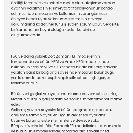
özelliği izlemekte ve kontrol etmekte olup, ateşleme zaman
ayarının yapılması ve PrimeStart™ fonksiyonunun kontrol
edilmesinden, motorun ve kullanıcının zarar görmesini
önleyen birçok uyarı ve koruma sisteminin devreye
sokulmasına kadar, her türlü işlevden sorumludur. Gerçekte,
bir Yamaha’nın beyni olduğu kadar, kalbini de
oluşturmaktadır.
F50 ve daha yüksek Dört Zamanlı EFI modellerinin
tamamında ve bütün HPDI ve Vmax HPDI modellerinde,
kullanışlı bir erişim yuvası üzerinden bir dizüstü bilgisayarla
yapılan basit bir bağlantı sayesinde motorun bulunduğu
yerde anında arıza tespiti yapılabilmektedir. İşte gerçek
ilerleme budur!
Bütün veri girişleri ve ayar konumlarını ara vermeksizin izler,
Motorun düzgün çalışmasını ve sorunsuz performansı idame
eder,
Gelişmiş yazılım sayesinde bütün çalışma koşullarında,
ateşleme zaman ayarı en uygun değerlere ayarlanır.
Uyarı ve koruma sistemlerini izler ve devreye sokar.
50hp ve üzerindeki Dört Zamanlı EFI modellerinin tamamında
ve bütün HPDI modellerinde, motorda bilgisayarlı arıza