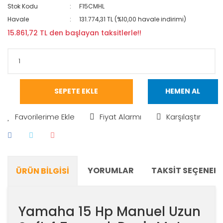
Stok Kodu
F15CMHL
Havale
131.774,31 TL (%10,00 havale indirimi)
15.861,72 TL den başlayan taksitlerle!!
SEPETE EKLE
HEMEN AL
Fiyat Alarmı
Karşılaştır
YORUMLAR
TAKSIT SEÇENEKL
ÜRÜN BILGISI
Yamaha 15 Hp Manuel Uzun