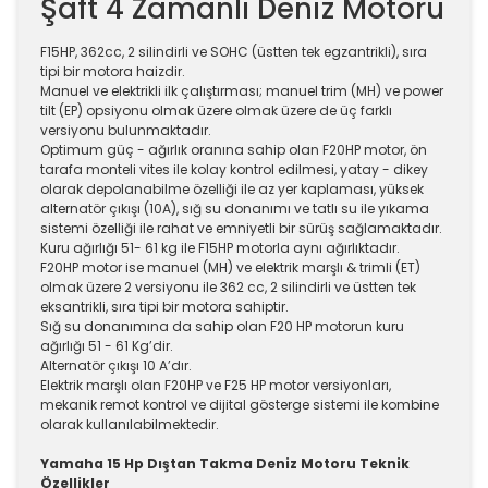
Şaft 4 Zamanlı Deniz Motoru
F15HP, 362cc, 2 silindirli ve SOHC (üstten tek egzantrikli), sıra
tipi bir motora haizdir.
Manuel ve elektrikli ilk çalıştırması; manuel trim (MH) ve power
tilt (EP) opsiyonu olmak üzere olmak üzere de üç farklı
versiyonu bulunmaktadır.
Optimum güç - ağırlık oranına sahip olan F20HP motor, ön
tarafa monteli vites ile kolay kontrol edilmesi, yatay - dikey
olarak depolanabilme özelliği ile az yer kaplaması, yüksek
alternatör çıkışı (10A), sığ su donanımı ve tatlı su ile yıkama
sistemi özelliği ile rahat ve emniyetli bir sürüş sağlamaktadır.
Kuru ağırlığı 51- 61 kg ile F15HP motorla aynı ağırlıktadır.
F20HP motor ise manuel (MH) ve elektrik marşlı & trimli (ET)
olmak üzere 2 versiyonu ile 362 cc, 2 silindirli ve üstten tek
eksantrikli, sıra tipi bir motora sahiptir.
Sığ su donanımına da sahip olan F20 HP motorun kuru
ağırlığı 51 - 61 Kg’dir.
Alternatör çıkışı 10 A’dır.
Elektrik marşlı olan F20HP ve F25 HP motor versiyonları,
mekanik remot kontrol ve dijital gösterge sistemi ile kombine
olarak kullanılabilmektedir.
Yamaha 15 Hp Dıştan Takma Deniz Motoru Teknik
Özellikler