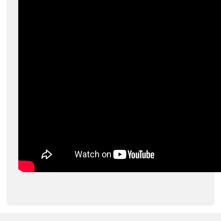
Bu ürünün fiyat bilgisi, resim, ürün açıklamalarında ve
diğer konularda yetersiz gördüğünüz noktaları öneri
Bu ürüne ilk yorumu siz yapın!