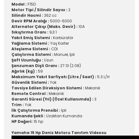
Model :
F15D
Motor Tipi / Silindir Sayısı :
2
Silindir Hacmi :
362 cc
Devir RPM Aralığı :
5000-6000
Alternator Çıkışı (Maks. Devir) :
10A
Sıkıştırma Oranı :
9,3:1
Yakıt Emiş Sistemi :
Karbüratör
Yağlama Sistemi :
Yaş Karter
Ateşleme Sistemi :
CDI
Çalıştırma Sistemi :
Manuel, İpli
Şaft Uzunluğu :
Uzun
Şanzuman Dişli Oranı :
27:13 (2.08)
Ağırlık (kg) :
59
Maksimum Yakıt Sarfiyatı (Litre / Saat) :
5.3 L/H
Güvenlik Sistemi :
Yok
Tavsiye Edilen Direksiyon Sistemi :
Mekanik
Romote Control :
Mekanik
Garanti Süresi (Yıl) (Özel Kullanımda) :
3
Trim :
Yok
İlk Çalıştırma Prensibi :
İpli
Kumanda Şekli :
Uzaktan Kumanda
HP Değeri:
15 hp
Yamaha 15 Hp Deniz Motoru Tanıtım Videosu