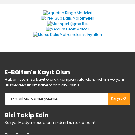
formunu kullanarak tarafımıza iletebilirsiniz.
Görüş ve önerileriniz için teşekkür ederiz.
Yorum Yaz
Ürün resmi kalitesiz, bozuk veya görüntülenemiyor.
Ürün açıklamasında eksik bilgiler bulunuyor.
Ürün bilgilerinde hatalar bulunuyor.
Ürün fiyatı diğer sitelerden daha pahalı.
Bu ürüne benzer farklı alternatifler olmalı.
E-Bülten'e Kayıt Olun
Haber listemize kayıt olarak kampanyalardan, indirim ve yeni
ürünlerden ilk siz haberdar olabilirsiniz.
Gönder
Kayıt Ol
Bizi Takip Edin
Sosyal Medya hesaplarımızdan bizi takip edin!