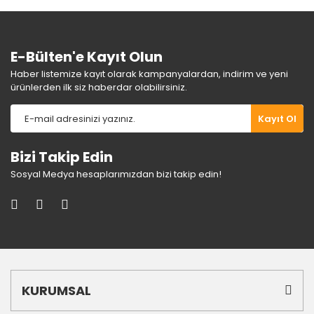
Bu ürüne benzer farklı alternatifler olmalı.
E-Bülten'e Kayıt Olun
Haber listemize kayıt olarak kampanyalardan, indirim ve yeni
ürünlerden ilk siz haberdar olabilirsiniz.
Gönder
Kayıt Ol
Bizi Takip Edin
Sosyal Medya hesaplarımızdan bizi takip edin!
KURUMSAL