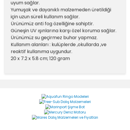
uyum sağlar.
Yumuşak ve dayanıklı malzemeden üretildiği
için uzun süreli kullanım sağlar.
Ürünümüz anti fog özelliğine sahiptir.
Güneşin UV ışınlarına karşı özel koruma sağlar.
Ürünümüz su geçirmez buhar yapmaz.
Kullanım alanları : kulüplerde ,okullarda ,ve
reaktif kullanıma uygundur.
20 x 7.2 x 5.8 cm; 120 gram
Bu ürünün fiyat bilgisi, resim, ürün açıklamalarında ve
diğer konularda yetersiz gördüğünüz noktaları öneri
Bu ürüne ilk yorumu siz yapın!
formunu kullanarak tarafımıza iletebilirsiniz.
Görüş ve önerileriniz için teşekkür ederiz.
Yorum Yaz
Ürün resmi kalitesiz, bozuk veya görüntülenemiyor.
Ürün açıklamasında eksik bilgiler bulunuyor.
Ürün bilgilerinde hatalar bulunuyor.
Ürün fiyatı diğer sitelerden daha pahalı.