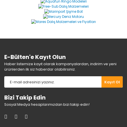
Yorum Yaz
Ürün resmi kalitesiz, bozuk veya görüntülenemiyor.
Ürün açıklamasında eksik bilgiler bulunuyor.
Ürün bilgilerinde hatalar bulunuyor.
Ürün fiyatı diğer sitelerden daha pahalı.
Bu ürüne benzer farklı alternatifler olmalı.
E-Bülten'e Kayıt Olun
Haber listemize kayıt olarak kampanyalardan, indirim ve yeni
ürünlerden ilk siz haberdar olabilirsiniz.
Gönder
Kayıt Ol
Bizi Takip Edin
Sosyal Medya hesaplarımızdan bizi takip edin!