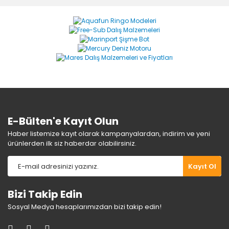
formunu kullanarak tarafımıza iletebilirsiniz.
Görüş ve önerileriniz için teşekkür ederiz.
Yorum Yaz
Ürün resmi kalitesiz, bozuk veya görüntülenemiyor.
Ürün açıklamasında eksik bilgiler bulunuyor.
Ürün bilgilerinde hatalar bulunuyor.
Ürün fiyatı diğer sitelerden daha pahalı.
Bu ürüne benzer farklı alternatifler olmalı.
E-Bülten'e Kayıt Olun
Haber listemize kayıt olarak kampanyalardan, indirim ve yeni
ürünlerden ilk siz haberdar olabilirsiniz.
Gönder
Kayıt Ol
Bizi Takip Edin
Sosyal Medya hesaplarımızdan bizi takip edin!