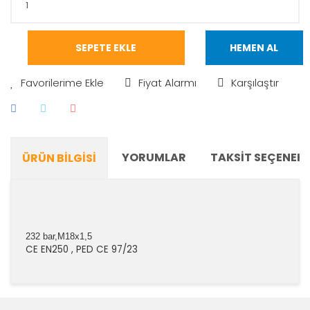
SEPETE EKLE
HEMEN AL
Fiyat Alarmı
Karşılaştır
YORUMLAR
TAKSIT SEÇENEKL
ÜRÜN BILGISI
232 bar,M18x1,5
CE EN250 , PED CE 97/23
Bu ürünün fiyat bilgisi, resim, ürün açıklamalarında ve
diğer konularda yetersiz gördüğünüz noktaları öneri
Bu ürüne ilk yorumu siz yapın!