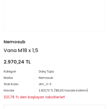
Nemosub
Vana M18 x 1,5
2.970,24 TL
Kategori
Dalış Tüpü
Marka
Nemosub
Stok Kodu
dm_V-3
Havale
2.821,73 TL (%5,00 havale indirimi)
321,78 TL den başlayan taksitlerle!!