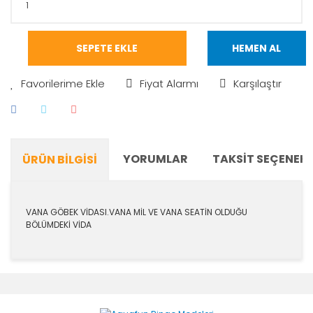
SEPETE EKLE
HEMEN AL
Fiyat Alarmı
Karşılaştır
YORUMLAR
TAKSIT SEÇENEKL
ÜRÜN BILGISI
VANA GÖBEK VİDASI.VANA MİL VE VANA SEATİN OLDUĞU
BÖLÜMDEKİ VİDA
Bu ürünün fiyat bilgisi, resim, ürün açıklamalarında ve
diğer konularda yetersiz gördüğünüz noktaları öneri
Bu ürüne ilk yorumu siz yapın!
formunu kullanarak tarafımıza iletebilirsiniz.
Görüş ve önerileriniz için teşekkür ederiz.