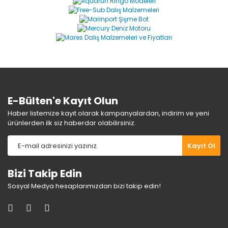
Yorum Yaz
Ürün resmi kalitesiz, bozuk veya görüntülenemiyor.
Ürün açıklamasında eksik bilgiler bulunuyor.
Ürün bilgilerinde hatalar bulunuyor.
Ürün fiyatı diğer sitelerden daha pahalı.
Bu ürüne benzer farklı alternatifler olmalı.
E-Bülten'e Kayıt Olun
Haber listemize kayıt olarak kampanyalardan, indirim ve yeni
ürünlerden ilk siz haberdar olabilirsiniz.
Gönder
Kayıt Ol
Bizi Takip Edin
Sosyal Medya hesaplarımızdan bizi takip edin!