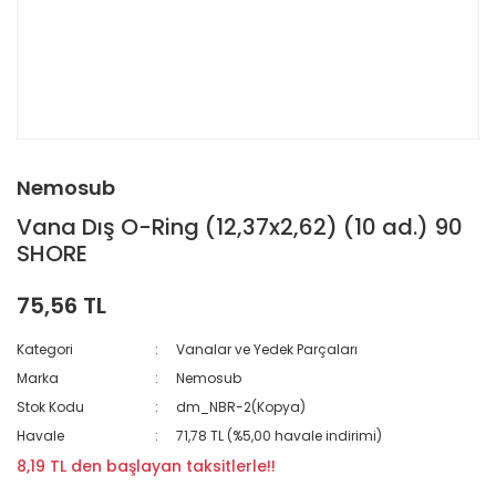
Nemosub
Vana Dış O-Ring (12,37x2,62) (10 ad.) 90
SHORE
75,56 TL
Kategori
Vanalar ve Yedek Parçaları
Marka
Nemosub
Stok Kodu
dm_NBR-2(Kopya)
Havale
71,78 TL (%5,00 havale indirimi)
8,19 TL den başlayan taksitlerle!!