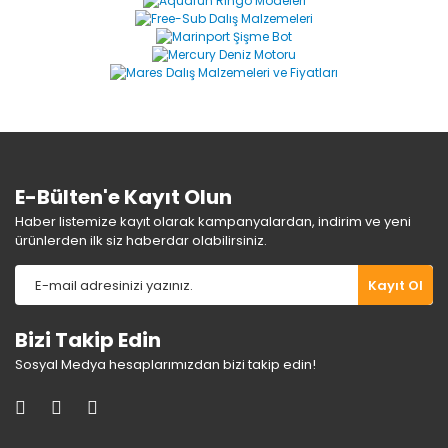
Yorum Yaz
Ürün resmi kalitesiz, bozuk veya görüntülenemiyor.
Ürün açıklamasında eksik bilgiler bulunuyor.
Ürün bilgilerinde hatalar bulunuyor.
Ürün fiyatı diğer sitelerden daha pahalı.
Bu ürüne benzer farklı alternatifler olmalı.
E-Bülten'e Kayıt Olun
Haber listemize kayıt olarak kampanyalardan, indirim ve yeni
ürünlerden ilk siz haberdar olabilirsiniz.
Gönder
Kayıt Ol
Bizi Takip Edin
Sosyal Medya hesaplarımızdan bizi takip edin!