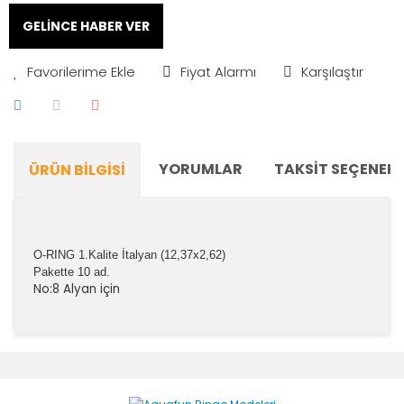
GELİNCE HABER VER
Fiyat Alarmı
Karşılaştır
YORUMLAR
TAKSIT SEÇENEKL
ÜRÜN BILGISI
O-RING 1.Kalite İtalyan (12,37x2,62)
Pakette 10 ad.
No:8 Alyan için
Bu ürünün fiyat bilgisi, resim, ürün açıklamalarında ve
diğer konularda yetersiz gördüğünüz noktaları öneri
Bu ürüne ilk yorumu siz yapın!
formunu kullanarak tarafımıza iletebilirsiniz.
Görüş ve önerileriniz için teşekkür ederiz.