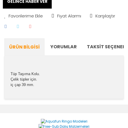
GELİNCE HABER VER
Fiyat Alarmı
Karşılaştır
YORUMLAR
TAKSIT SEÇENEKL
ÜRÜN BILGISI
Tüp Taşıma Kolu.
Çelik tüpler için.
iç çap 39 mm.
Bu ürünün fiyat bilgisi, resim, ürün açıklamalarında ve
diğer konularda yetersiz gördüğünüz noktaları öneri
Bu ürüne ilk yorumu siz yapın!
formunu kullanarak tarafımıza iletebilirsiniz.
Görüş ve önerileriniz için teşekkür ederiz.
Yorum Yaz