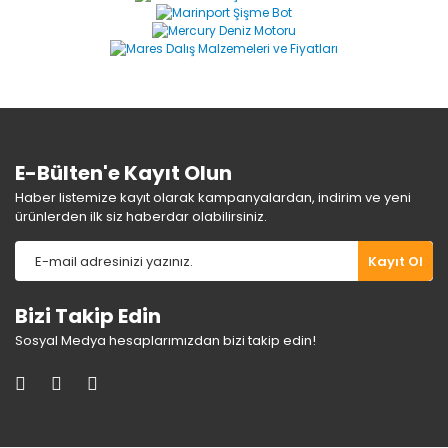
Ürün resmi kalitesiz, bozuk veya görüntülenemiyor.
Ürün açıklamasında eksik bilgiler bulunuyor.
Ürün bilgilerinde hatalar bulunuyor.
Ürün fiyatı diğer sitelerden daha pahalı.
Bu ürüne benzer farklı alternatifler olmalı.
E-Bülten'e Kayıt Olun
Haber listemize kayıt olarak kampanyalardan, indirim ve yeni
ürünlerden ilk siz haberdar olabilirsiniz.
Gönder
Kayıt Ol
Bizi Takip Edin
Sosyal Medya hesaplarımızdan bizi takip edin!