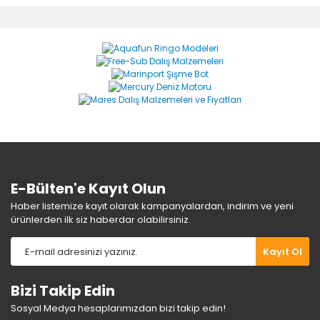
diğer konularda yetersiz gördüğünüz noktaları öneri
Bu ürüne ilk yorumu siz yapın!
formunu kullanarak tarafımıza iletebilirsiniz.
Görüş ve önerileriniz için teşekkür ederiz.
Yorum Yaz
Ürün resmi kalitesiz, bozuk veya görüntülenemiyor.
Ürün açıklamasında eksik bilgiler bulunuyor.
Ürün bilgilerinde hatalar bulunuyor.
Ürün fiyatı diğer sitelerden daha pahalı.
Bu ürüne benzer farklı alternatifler olmalı.
E-Bülten'e Kayıt Olun
Haber listemize kayıt olarak kampanyalardan, indirim ve yeni
ürünlerden ilk siz haberdar olabilirsiniz.
Gönder
Kayıt Ol
Bizi Takip Edin
Sosyal Medya hesaplarımızdan bizi takip edin!