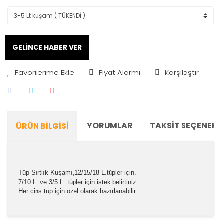
GELİNCE HABER VER
Fiyat Alarmı
Karşılaştır
YORUMLAR
TAKSIT SEÇENEKL
ÜRÜN BILGISI
Tüp Sırtlık Kuşamı,12/15/18 L.tüpler için.
7/10 L. ve 3/5 L. tüpler için istek belirtiniz.
Her cins tüp için özel olarak hazırlanabilir.
Bu ürünün fiyat bilgisi, resim, ürün açıklamalarında ve