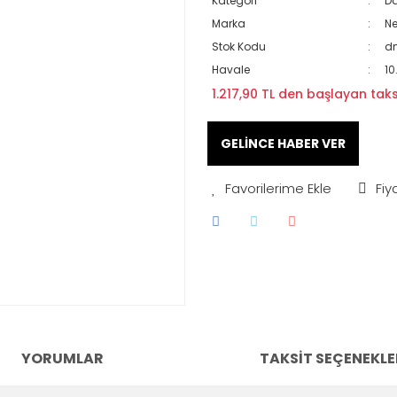
Kategori
Da
Marka
N
Stok Kodu
dm
Havale
10
1.217,90 TL den başlayan taksi
GELİNCE HABER VER
Fiy
YORUMLAR
TAKSIT SEÇENEKLE