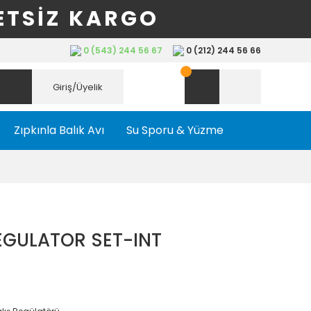
ETSİZ KARGO
0 (543) 244 56 67
0 (212) 244 56 66
Giriş/Üyelik
Zıpkınla Balık Avı
Su Sporu & Yüzme
EGULATOR SET-INT