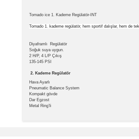
Tornado ice 1. Kademe Regülatör-INT
Tornado 1. kademe regülatör, hem sportif dalışlar, hem de tekn
Diyaframlı Regülatör
Soğuk suya uygun.
2 H/P, 4 L/P Çıkış
135-145 PSI
2. Kademe Regülatör
Hava Ayarlı
Pneumatic Balance System
Kompakt gövde
Dar Egzost
Metal Ring’li
Bu ürünün fiyat bilgisi, resim, ürün açıklamalarında v
Görüş ve önerileriniz için teşekkür ederiz.