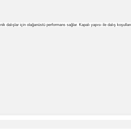
ik dalışlar için olağanüstü performans sağlar. Kapalı yapısı ile dalış koşullar
e diğer konularda yetersiz gördüğünüz noktaları öneri formunu kullanara
Bu ürüne ilk yorumu siz yapın!