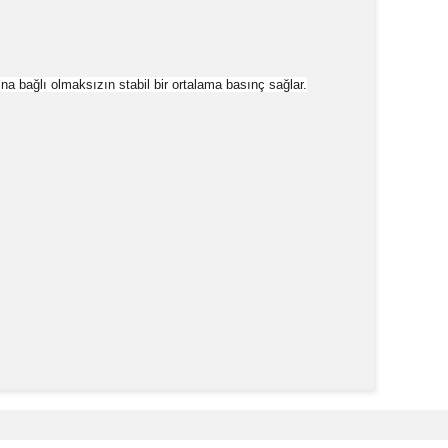
ına bağlı olmaksızın stabil bir ortalama basınç sağlar.
k tarafımıza iletebilirsiniz.