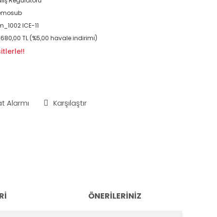
lış Regülatörü
emosub
_1002 ICE-11
.680,00 TL (%5,00 havale indirimi)
tlerle!!
at Alarmı
Karşılaştır
RI
ÖNERILERINIZ