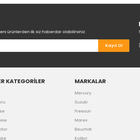
Yorum Yaz
i ürünlerden ilk siz haberdar olabilirsiniz.
Kayıt Ol
R KATEGORİLER
MARKALAR
Gönder
Mercury
oru
Suzuki
ise
Freesun
bise
Mares
Motor
Beuchat
ske
Kolibri