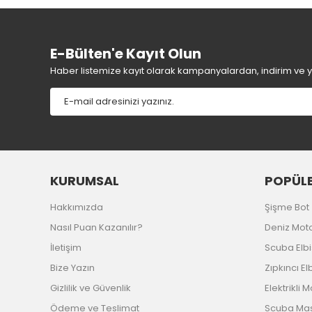
Ürün resmi kalitesiz, bozuk veya görüntülenemiyor.
Ürün açıklamasında eksik bilgiler bulunuyor.
Ürün bilgilerinde hatalar bulunuyor.
E-Bülten'e Kayıt Olun
Ürün fiyatı diğer sitelerden daha pahalı.
Haber listemize kayıt olarak kampanyalardan, indirim ve yen
Bu ürüne benzer farklı alternatifler olmalı.
KURUMSAL
POPÜLE
Hakkımızda
Şişme Bot
Nasıl Puan Kazanılır?
Deniz Mot
İletişim
Scuba Elb
Bize Yazın
Zıpkıncı El
Gizlilik ve Güvenlik
Elektrikli 
Ödeme ve Teslimat
Scuba Ma