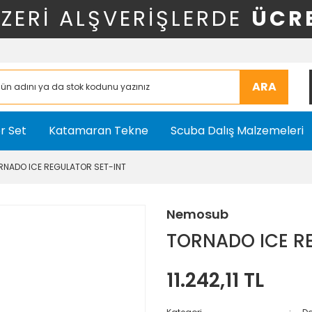
ÜZERİ ALŞVERİŞLERDE
ÜCR
ARA
r Set
Katamaran Tekne
Scuba Dalış Malzemeleri
RNADO ICE REGULATOR SET-INT
Nemosub
TORNADO ICE R
11.242,11 TL