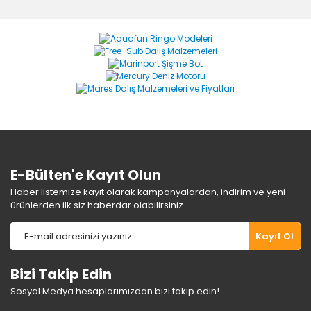
Bu ürüne ilk yorumu siz yapın!
formunu kullanarak tarafımıza iletebilirsiniz.
Görüş ve önerileriniz için teşekkür ederiz.
Yorum Yaz
Ürün resmi kalitesiz, bozuk veya görüntülenemiyor.
Ürün açıklamasında eksik bilgiler bulunuyor.
Ürün bilgilerinde hatalar bulunuyor.
Ürün fiyatı diğer sitelerden daha pahalı.
Bu ürüne benzer farklı alternatifler olmalı.
E-Bülten'e Kayıt Olun
Haber listemize kayıt olarak kampanyalardan, indirim ve yeni
ürünlerden ilk siz haberdar olabilirsiniz.
Gönder
Kayıt Ol
Bizi Takip Edin
Sosyal Medya hesaplarımızdan bizi takip edin!