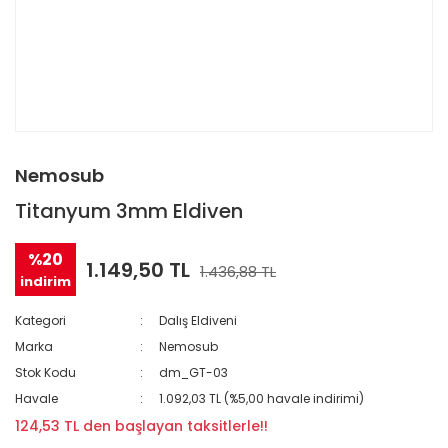
Nemosub
Titanyum 3mm Eldiven
%20
1.149,50 TL
1.436,88 TL
indirim
Kategori
Dalış Eldiveni
Marka
Nemosub
Stok Kodu
dm_GT-03
Havale
1.092,03 TL (%5,00 havale indirimi)
124,53 TL den başlayan taksitlerle!!