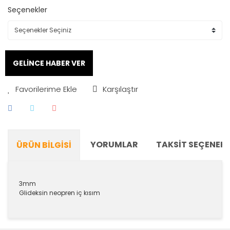
Seçenekler
GELİNCE HABER VER
Karşılaştır
YORUMLAR
TAKSIT SEÇENEKL
ÜRÜN BILGISI
3mm
Glideksin neopren iç kısım
Bu ürünün fiyat bilgisi, resim, ürün açıklamalarında ve
diğer konularda yetersiz gördüğünüz noktaları öneri