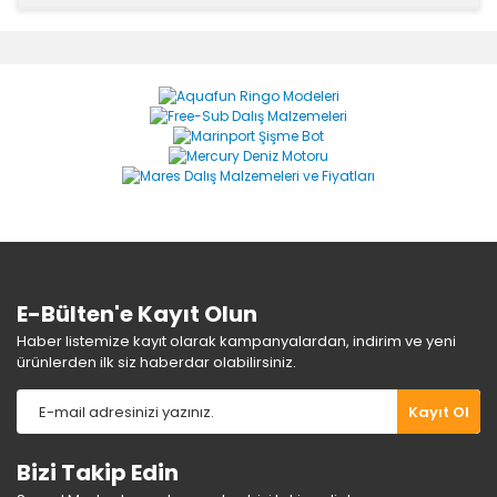
Bu ürünün fiyat bilgisi, resim, ürün açıklamalarında ve
diğer konularda yetersiz gördüğünüz noktaları öneri
Bu ürüne ilk yorumu siz yapın!
formunu kullanarak tarafımıza iletebilirsiniz.
Görüş ve önerileriniz için teşekkür ederiz.
Yorum Yaz
Ürün resmi kalitesiz, bozuk veya görüntülenemiyor.
Ürün açıklamasında eksik bilgiler bulunuyor.
Ürün bilgilerinde hatalar bulunuyor.
Ürün fiyatı diğer sitelerden daha pahalı.
Bu ürüne benzer farklı alternatifler olmalı.
E-Bülten'e Kayıt Olun
Haber listemize kayıt olarak kampanyalardan, indirim ve yeni
ürünlerden ilk siz haberdar olabilirsiniz.
Gönder
Kayıt Ol
Bizi Takip Edin