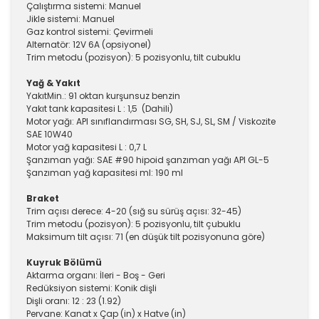
Çalıştırma sistemi: Manuel
Jikle sistemi: Manuel
Gaz kontrol sistemi: Çevirmeli
Alternatör: 12V 6A (opsiyonel)
Trim metodu (pozisyon): 5 pozisyonlu, tilt cubuklu
Yağ & Yakıt
Yakıt
Min.: 91 oktan kurşunsuz benzin
Yakıt tank kapasitesi L : 1,5 (Dahili)
Motor yağı: API sınıflandırması SG, SH, SJ, SL, SM / Viskozite
SAE 10W40
Motor yağ kapasitesi L : 0,7 L
Şanzıman yağı: SAE #90 hipoid şanzıman yağı API GL-5
Şanzıman yağ kapasitesi ml: 190 ml
Braket
Trim açısı derece: 4-20 (sığ su sürüş açısı: 32-45)
Trim metodu (pozisyon): 5 pozisyonlu, tilt çubuklu
Maksimum tilt açısı: 71 (en düşük tilt pozisyonuna göre)
Kuyruk Bölümü
Aktarma organı: İleri - Boş - Geri
Redüksiyon sistemi: Konik dişli
Dişli oranı: 12 : 23 (1.92)
Pervane: Kanat x Çap (in) x Hatve (in)