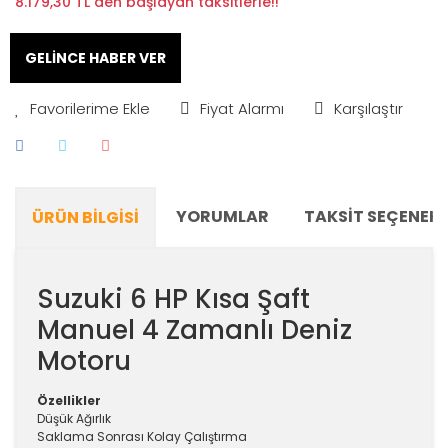
8.179,30 TL den başlayan taksitlerle!!
GELİNCE HABER VER
Fiyat Alarmı
Karşılaştır
YORUMLAR
TAKSIT SEÇENEKL
ÜRÜN BILGISI
Suzuki 6 HP Kısa Şaft
Manuel 4 Zamanlı Deniz
Motoru
Özellikler
Düşük Ağırlık
Saklama Sonrası Kolay Çalıştırma