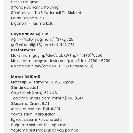
Sessiz Çalışma
3 Yönde Saklama Kolaylığı
Sönümleyici Tip 3 Kademeli Tilt Sistemi
Kolay Taşınabilirlik
Ergonomik Taşıma kolu
Boyutlar ve Ağırlık
Ağırlık (Motor yağı hariç) (S) kg : 25
Şaft yüksekliği (S) mm (in): 442 (15)
Performans
Maksimum güç hp/dev/dak kW (hp): 4.4 (6)/5250
Maksimum çalışma devir aralığı dev/dak: 4750 - 5750
Rölanti devri dev/dak: 1300 ± 50 (viteste 1200)
Motor Bölümü
Motor tipi: 4-zamanlı OHV, 2 Supap
Silindir adedi: 1
Çap / strok (mm): 62 x 46
Toplam Silindir Hacmi mm(in): 138 (8,4)
Sıkıştırma Oranı : 8,7:1
Ateşleme sistemi: Dijital CDI
Yakıt sistemi: Karbüratör
Egzost sistemi: Pervane üstü
Soğutma sistemi: Su soğutmalı
Yağlama sistemi: Dişli tip yağ pompalı