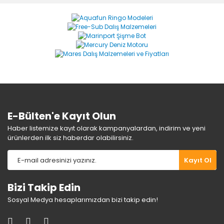
Görüş ve önerileriniz için teşekkür ederiz.
Yorum Yaz
Ürün resmi kalitesiz, bozuk veya görüntülenemiyor.
Ürün açıklamasında eksik bilgiler bulunuyor.
Ürün bilgilerinde hatalar bulunuyor.
Ürün fiyatı diğer sitelerden daha pahalı.
Bu ürüne benzer farklı alternatifler olmalı.
E-Bülten'e Kayıt Olun
Haber listemize kayıt olarak kampanyalardan, indirim ve yeni
ürünlerden ilk siz haberdar olabilirsiniz.
Gönder
Kayıt Ol
Bizi Takip Edin
Sosyal Medya hesaplarımızdan bizi takip edin!