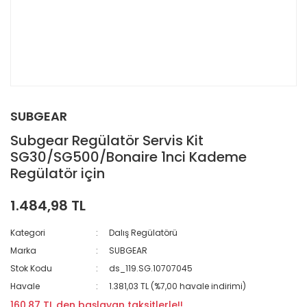
SUBGEAR
Subgear Regülatör Servis Kit
SG30/SG500/Bonaire 1nci Kademe
Regülatör için
1.484,98 TL
Kategori
Dalış Regülatörü
Marka
SUBGEAR
Stok Kodu
ds_119.SG.10707045
Havale
1.381,03 TL (%7,00 havale indirimi)
160,87 TL den başlayan taksitlerle!!