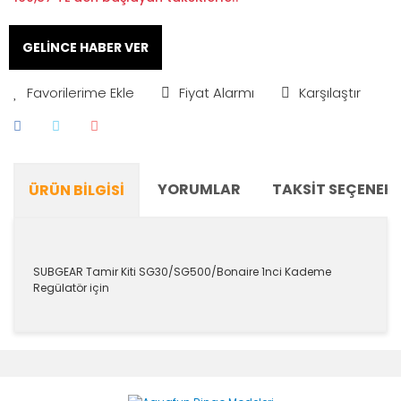
GELİNCE HABER VER
Fiyat Alarmı
Karşılaştır
YORUMLAR
TAKSIT SEÇENEKL
ÜRÜN BILGISI
SUBGEAR Tamir Kiti SG30/SG500/Bonaire 1nci Kademe
Regülatör için
Bu ürünün fiyat bilgisi, resim, ürün açıklamalarında ve
diğer konularda yetersiz gördüğünüz noktaları öneri
Bu ürüne ilk yorumu siz yapın!
formunu kullanarak tarafımıza iletebilirsiniz.
Görüş ve önerileriniz için teşekkür ederiz.