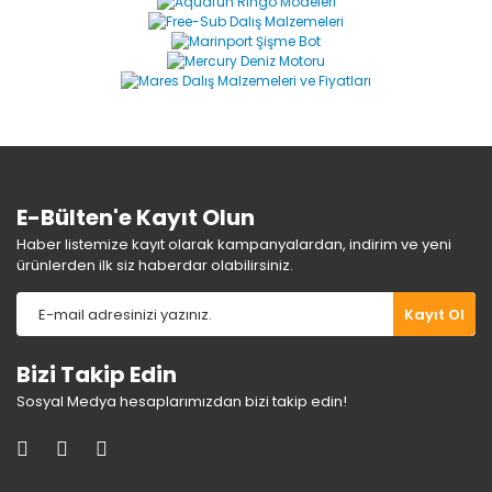
Yorum Yaz
Ürün resmi kalitesiz, bozuk veya görüntülenemiyor.
Ürün açıklamasında eksik bilgiler bulunuyor.
Ürün bilgilerinde hatalar bulunuyor.
Ürün fiyatı diğer sitelerden daha pahalı.
Bu ürüne benzer farklı alternatifler olmalı.
E-Bülten'e Kayıt Olun
Haber listemize kayıt olarak kampanyalardan, indirim ve yeni
ürünlerden ilk siz haberdar olabilirsiniz.
Gönder
Kayıt Ol
Bizi Takip Edin
Sosyal Medya hesaplarımızdan bizi takip edin!