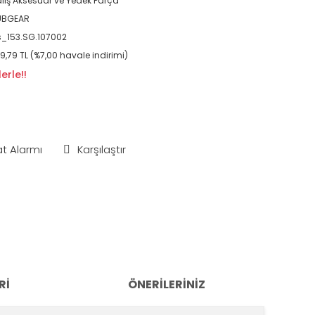
lış Aksesuar ve Yedek Parça
UBGEAR
_153.SG.107002
9,79 TL (%7,00 havale indirimi)
erle!!
at Alarmı
Karşılaştır
RI
ÖNERILERINIZ