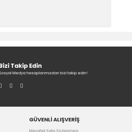
k tarafımıza iletebilirsiniz.
Bizi Takip Edin
Sosyal Medya hesaplarımızdan bizi takip edin!
GÜVENLİ ALIŞVERİŞ
Mesafeli Satış Sözleşmesi