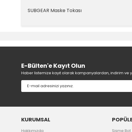
SUBGEAR Maske Tokası
Bu ürünün fiyat bilgisi, resim, ürün açıklamalarında v
Görüş ve önerileriniz için teşekkür ederiz.
Ürün resmi kalitesiz, bozuk veya görüntülenemiyor.
Ürün açıklamasında eksik bilgiler bulunuyor.
Ürün bilgilerinde hatalar bulunuyor.
E-Bülten'e Kayıt Olun
Ürün fiyatı diğer sitelerden daha pahalı.
Haber listemize kayıt olarak kampanyalardan, indirim ve yen
Bu ürüne benzer farklı alternatifler olmalı.
KURUMSAL
POPÜLE
Hakkımızda
Şişme Bot