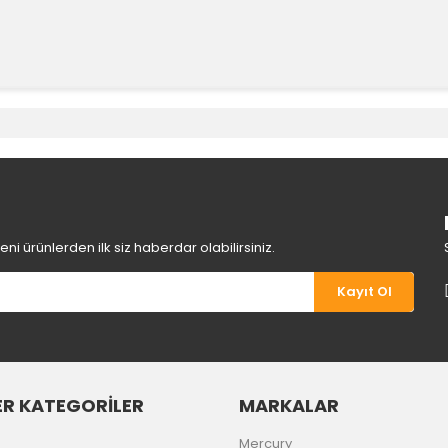
e diğer konularda yetersiz gördüğünüz noktaları öneri formunu kullanara
Bu ürüne ilk yorumu siz yapın!
Yorum Yaz
i ürünlerden ilk siz haberdar olabilirsiniz.
Kayıt Ol
R KATEGORİLER
MARKALAR
Gönder
Mercury