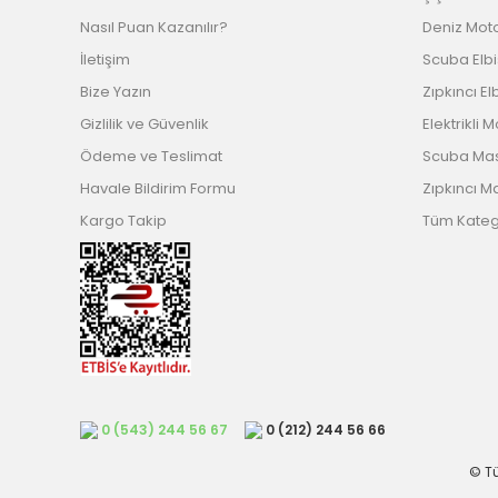
Nasıl Puan Kazanılır?
Deniz Mot
İletişim
Scuba Elb
Bize Yazın
Zıpkıncı El
Gizlilik ve Güvenlik
Elektrikli 
Ödeme ve Teslimat
Scuba Ma
Havale Bildirim Formu
Zıpkıncı M
Kargo Takip
Tüm Katego
0 (543) 244 56 67
0 (212) 244 56 66
© Tü