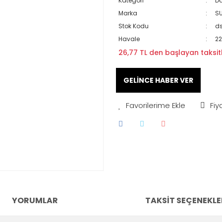
Kategori
Da
Marka
S
Stok Kodu
ds
Havale
22
26,77 TL den başlayan taksitl
GELİNCE HABER VER
Fiy
YORUMLAR
TAKSIT SEÇENEKLE