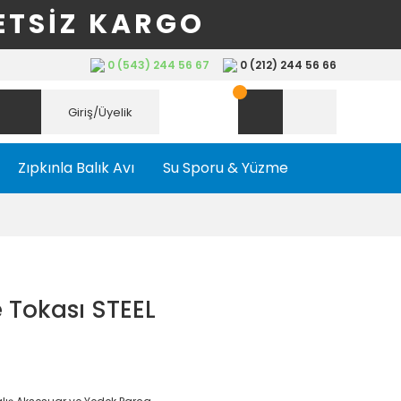
ETSİZ KARGO
0 (543) 244 56 67
0 (212) 244 56 66
Giriş/Üyelik
Zıpkınla Balık Avı
Su Sporu & Yüzme
Tokası STEEL