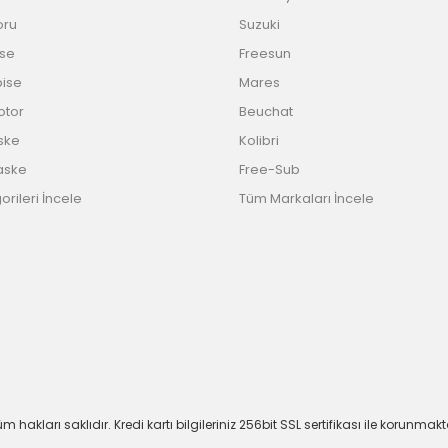
oru
Suzuki
ise
Freesun
bise
Mares
Motor
Beuchat
ske
Kolibri
aske
Free-Sub
rileri İncele
Tüm Markaları İncele
m hakları saklıdır. Kredi kartı bilgileriniz 256bit SSL sertifikası ile korunmakt