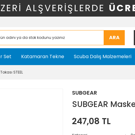
ÜZERİ ALŞVERİŞLERDE
ÜCR
ARA
r Set
Katamaran Tekne
Scuba Dalış Malzemeleri
Tokası STEEL
SUBGEAR
SUBGEAR Maske 
247,08 TL