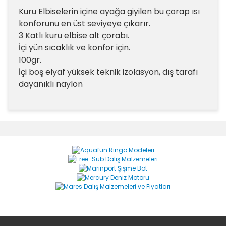
Kuru Elbiselerin içine ayağa giyilen bu çorap ısı
konforunu en üst seviyeye çıkarır.
3 Katlı kuru elbise alt çorabı.
İçi yün sıcaklık ve konfor için.
100gr.
İçi boş elyaf yüksek teknik izolasyon, dış tarafı
dayanıklı naylon
Bu ürünün fiyat bilgisi, resim, ürün açıklamalarında ve
diğer konularda yetersiz gördüğünüz noktaları öneri
Bu ürüne ilk yorumu siz yapın!
formunu kullanarak tarafımıza iletebilirsiniz.
Görüş ve önerileriniz için teşekkür ederiz.
Yorum Yaz
Ürün resmi kalitesiz, bozuk veya görüntülenemiyor.
Ürün açıklamasında eksik bilgiler bulunuyor.
Ürün bilgilerinde hatalar bulunuyor.
Ürün fiyatı diğer sitelerden daha pahalı.
Bu ürüne benzer farklı alternatifler olmalı.