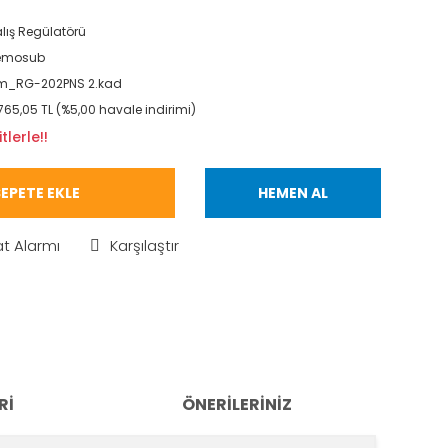
lış Regülatörü
emosub
m_RG-202PNS 2.kad
765,05 TL (%5,00 havale indirimi)
lerle!!
EPETE EKLE
HEMEN AL
at Alarmı
Karşılaştır
RI
ÖNERILERINIZ