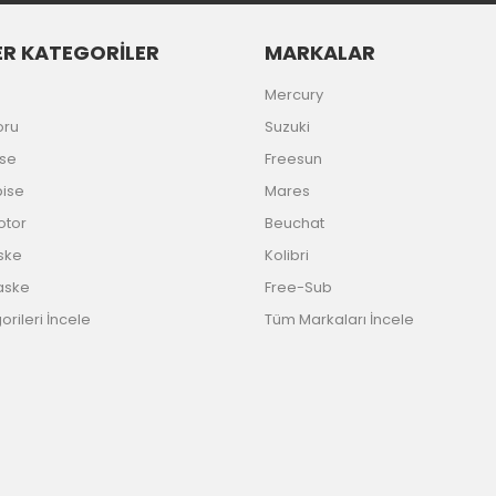
R KATEGORİLER
MARKALAR
Gönder
Mercury
oru
Suzuki
ise
Freesun
bise
Mares
Motor
Beuchat
ske
Kolibri
aske
Free-Sub
rileri İncele
Tüm Markaları İncele