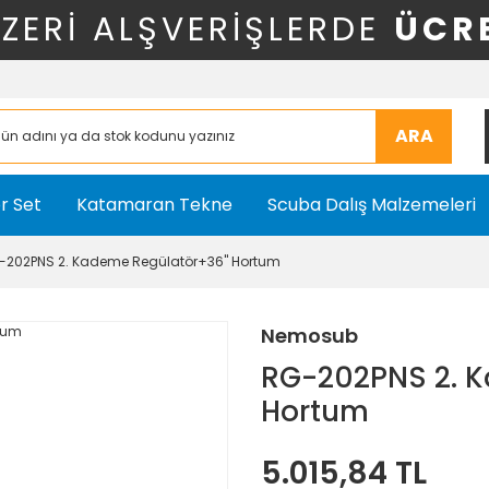
ÜZERİ ALŞVERİŞLERDE
ÜCR
ARA
r Set
Katamaran Tekne
Scuba Dalış Malzemeleri
-202PNS 2. Kademe Regülatör+36'' Hortum
Nemosub
RG-202PNS 2. K
Hortum
5.015,84 TL