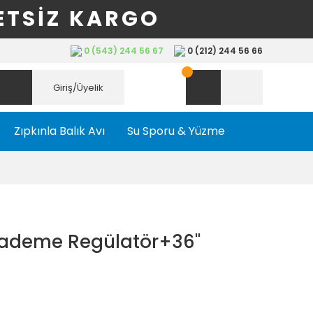
ETSİZ KARGO
0 (543) 244 56 67
0 (212) 244 56 66
Giriş/Üyelik
Zıpkınla Balık Avı
Su Sporu & Yüzme
ademe Regülatör+36''