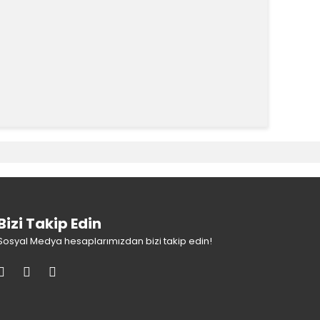
k tarafımıza iletebilirsiniz.
Bizi Takip Edin
Sosyal Medya hesaplarımızdan bizi takip edin!