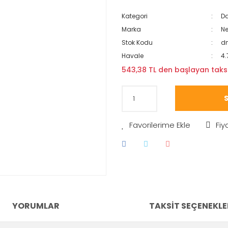
Kategori
Da
Marka
N
Stok Kodu
d
Havale
4.
543,38 TL den başlayan taksit
S
Fiy
YORUMLAR
TAKSIT SEÇENEKLE