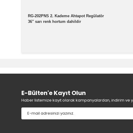
RG-202PNS 2. Kademe Ahtapot Regülatör
36" sarı renk hortum dahildir
Bu ürünün fiyat bilgisi, resim, ürün açıklamalarında v
Görüş ve önerileriniz için teşekkür ederiz.
Ürün resmi kalitesiz, bozuk veya görüntülenemiyor.
Ürün açıklamasında eksik bilgiler bulunuyor.
Ürün bilgilerinde hatalar bulunuyor.
E-Bülten'e Kayıt Olun
Ürün fiyatı diğer sitelerden daha pahalı.
Haber listemize kayıt olarak kampanyalardan, indirim ve yen
Bu ürüne benzer farklı alternatifler olmalı.