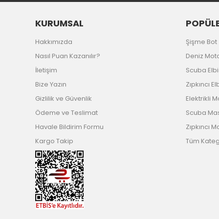
KURUMSAL
POPÜLE
Hakkımızda
Şişme Bot
Nasıl Puan Kazanılır?
Deniz Mot
İletişim
Scuba Elb
Bize Yazın
Zıpkıncı El
Gizlilik ve Güvenlik
Elektrikli 
Ödeme ve Teslimat
Scuba Ma
Havale Bildirim Formu
Zıpkıncı M
Kargo Takip
Tüm Katego