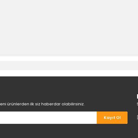
e diğer konularda yetersiz gördüğünüz noktaları öneri formunu kullanara
Bu ürüne ilk yorumu siz yapın!
Yorum Yaz
i ürünlerden ilk siz haberdar olabilirsiniz.
Kayıt Ol