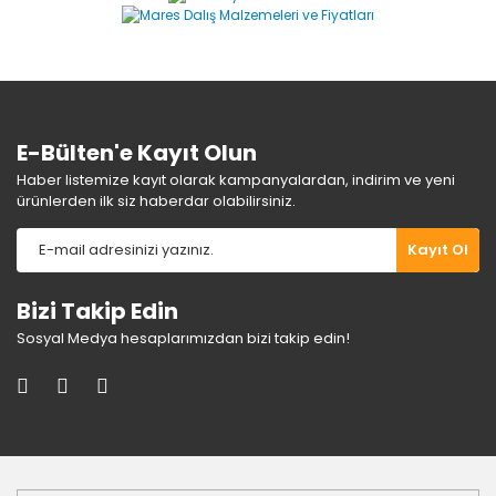
Ürün bilgilerinde hatalar bulunuyor.
Ürün fiyatı diğer sitelerden daha pahalı.
Bu ürüne benzer farklı alternatifler olmalı.
E-Bülten'e Kayıt Olun
Haber listemize kayıt olarak kampanyalardan, indirim ve yeni
ürünlerden ilk siz haberdar olabilirsiniz.
Gönder
Kayıt Ol
Bizi Takip Edin
Sosyal Medya hesaplarımızdan bizi takip edin!