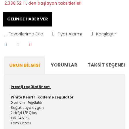
2.338,52 TL den başlayan taksitlerle!!
GELİNCE HABER VER
Fiyat Alarmı
Karşılaştır
YORUMLAR
TAKSIT SEÇENEKL
ÜRÜN BILGISI
Prestij regülatör set
White Pearl 1. Kademe regülatör
Diyaframlı Regülatör
Soğuk suya uygun
2 H/P,4 L/P Çıkış
135-145 PSI
Tam Kapalı