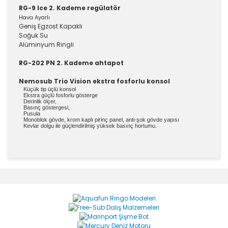
RG-9 Ice 2. Kademe regülatör
Hava Ayarlı
Geniş Egzost Kapaklı
Soğuk Su
Alüminyum Ringli
RG-202 PN 2. Kademe ahtapot
Nemosub Trio Vision ekstra fosforlu konsol
Küçük tip üçlü konsol
Ekstra güçlü fosforlu gösterge
Derinlik ölçer,
Basınç göstergesi,
Pusula
Monoblok gövde, krom kaplı pirinç panel, anti-şok gövde yapısı
Kevlar dolgu ile güçlendirilmiş yüksek basınç hortumu.
Bu ürünün fiyat bilgisi, resim, ürün açıklamalarında ve
diğer konularda yetersiz gördüğünüz noktaları öneri
Bu ürüne ilk yorumu siz yapın!
formunu kullanarak tarafımıza iletebilirsiniz.
Görüş ve önerileriniz için teşekkür ederiz.
Yorum Yaz
Ürün resmi kalitesiz, bozuk veya görüntülenemiyor.
Ürün açıklamasında eksik bilgiler bulunuyor.