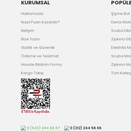
KURUMSAL
POPÜLE
Hakkımızda
Şişme Bot
Nasıl Puan Kazanılır?
Deniz Mot
İletişim
Scuba Elb
Bize Yazın
Zıpkıncı El
Gizlilik ve Güvenlik
Elektrikli 
Ödeme ve Teslimat
Scuba Ma
Havale Bildirim Formu
Zıpkıncı M
Kargo Takip
Tüm Katego
0 (543) 244 56 67
0 (212) 244 56 66