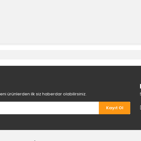
e diğer konularda yetersiz gördüğünüz noktaları öneri formunu kullanara
Bu ürüne ilk yorumu siz yapın!
Yorum Yaz
i ürünlerden ilk siz haberdar olabilirsiniz.
Kayıt Ol