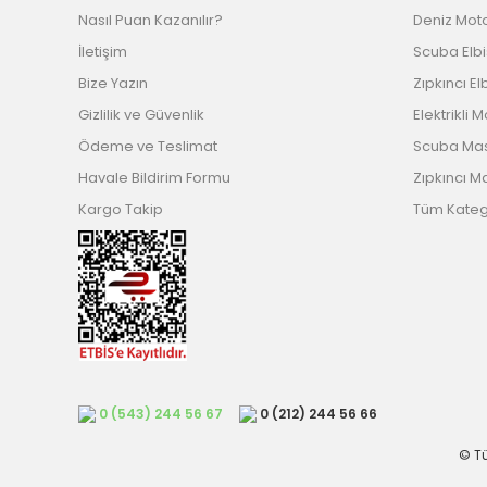
Nasıl Puan Kazanılır?
Deniz Mot
İletişim
Scuba Elb
Bize Yazın
Zıpkıncı El
Gizlilik ve Güvenlik
Elektrikli 
Ödeme ve Teslimat
Scuba Ma
Havale Bildirim Formu
Zıpkıncı M
Kargo Takip
Tüm Katego
0 (543) 244 56 67
0 (212) 244 56 66
© Tü