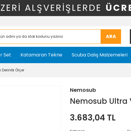
ÜZERİ ALŞVERİŞLERDE
ÜCR
ARA
r Set
Katamaran Tekne
Scuba Dalış Malzemeleri
Derinlik Ölçer
Nemosub
Nemosub Ultra V
3.683,04 TL