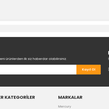
e diğer konularda yetersiz gördüğünüz noktaları öneri formunu kullanara
Bu ürüne ilk yorumu siz yapın!
Yorum Yaz
i ürünlerden ilk siz haberdar olabilirsiniz.
Kayıt Ol
R KATEGORİLER
MARKALAR
Gönder
Mercury