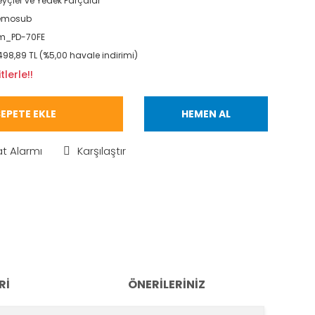
yçler ve Yedek Parçalar
emosub
m_PD-70FE
498,89 TL (%5,00 havale indirimi)
lerle!!
EPETE EKLE
HEMEN AL
at Alarmı
Karşılaştır
RI
ÖNERILERINIZ