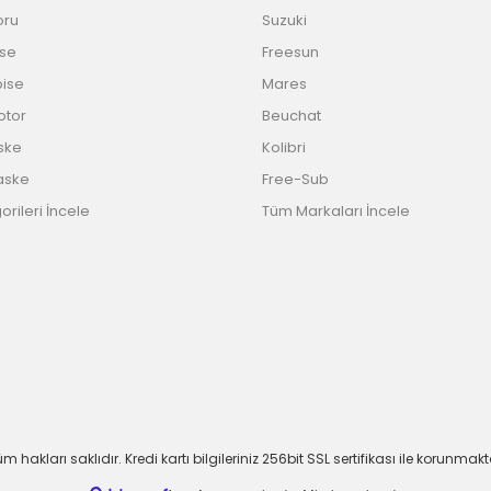
oru
Suzuki
ise
Freesun
bise
Mares
Motor
Beuchat
ske
Kolibri
aske
Free-Sub
rileri İncele
Tüm Markaları İncele
m hakları saklıdır. Kredi kartı bilgileriniz 256bit SSL sertifikası ile korunmakt