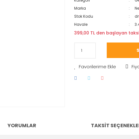
Kategori
Ge
Marka
N
Stok Kodu
d
Havale
3.
399,00 TL den başlayan taksit
S
Fiy
YORUMLAR
TAKSIT SEÇENEKLE