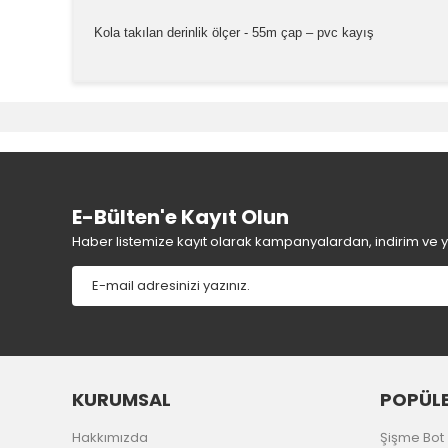
Kola takılan derinlik ölçer - 55m çap – pvc kayış
Bu ürünün fiyat bilgisi, resim, ürün açıklamalarında v
Görüş ve önerileriniz için teşekkür ederiz.
Ürün resmi kalitesiz, bozuk veya görüntülenemiyor.
Ürün açıklamasında eksik bilgiler bulunuyor.
Ürün bilgilerinde hatalar bulunuyor.
E-Bülten'e Kayıt Olun
Ürün fiyatı diğer sitelerden daha pahalı.
Haber listemize kayıt olarak kampanyalardan, indirim ve yen
Bu ürüne benzer farklı alternatifler olmalı.
KURUMSAL
POPÜLE
Hakkımızda
Şişme Bot