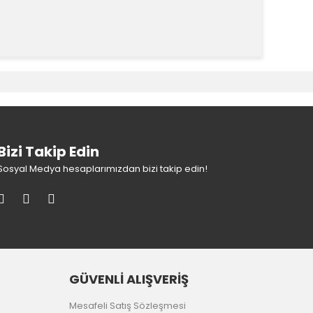
k tarafımıza iletebilirsiniz.
Bizi Takip Edin
Sosyal Medya hesaplarımızdan bizi takip edin!
GÜVENLİ ALIŞVERİŞ
Mesafeli Satış Sözleşmesi