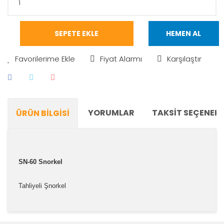
SEPETE EKLE
HEMEN AL
Fiyat Alarmı
Karşılaştır
YORUMLAR
TAKSIT SEÇENEKL
ÜRÜN BILGISI
SN-60 Snorkel
Tahliyeli
Şnorkel
Bu ürünün fiyat bilgisi, resim, ürün açıklamalarında ve
diğer konularda yetersiz gördüğünüz noktaları öneri