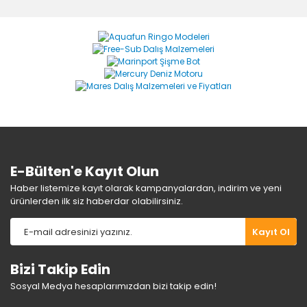
Bu ürüne ilk yorumu siz yapın!
formunu kullanarak tarafımıza iletebilirsiniz.
Görüş ve önerileriniz için teşekkür ederiz.
Yorum Yaz
Ürün resmi kalitesiz, bozuk veya görüntülenemiyor.
Ürün açıklamasında eksik bilgiler bulunuyor.
Ürün bilgilerinde hatalar bulunuyor.
Ürün fiyatı diğer sitelerden daha pahalı.
Bu ürüne benzer farklı alternatifler olmalı.
E-Bülten'e Kayıt Olun
Haber listemize kayıt olarak kampanyalardan, indirim ve yeni
ürünlerden ilk siz haberdar olabilirsiniz.
Gönder
Kayıt Ol
Bizi Takip Edin
Sosyal Medya hesaplarımızdan bizi takip edin!