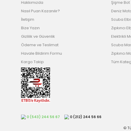
Hakkımızda
Şişme Bot
Nasıl Puan Kazanılır?
Deniz Mot
İletişim
Scuba Elb
Bize Yazın
Zıpkıncı El
Gizlilik ve Güvenlik
Elektrikli 
Ödeme ve Teslimat
Scuba Ma
Havale Bildirim Formu
Zıpkıncı M
Kargo Takip
Tüm Katego
0 (543) 244 56 67
0 (212) 244 56 66
© Tü