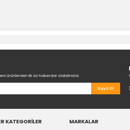
e diğer konularda yetersiz gördüğünüz noktaları öneri formunu kullanara
Bu ürüne ilk yorumu siz yapın!
Yorum Yaz
i ürünlerden ilk siz haberdar olabilirsiniz.
Kayıt Ol
R KATEGORİLER
MARKALAR
Gönder