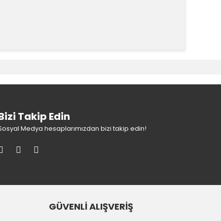
k tarafımıza iletebilirsiniz.
Bizi Takip Edin
Sosyal Medya hesaplarımızdan bizi takip edin!
GÜVENLİ ALIŞVERİŞ