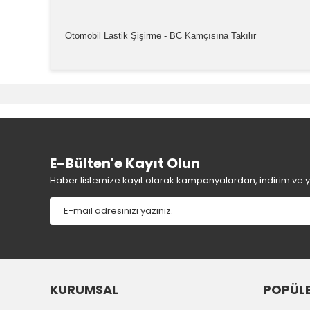
Otomobil Lastik Şişirme - BC Kamçısına Takılır
Bu ürünün fiyat bilgisi, resim, ürün açıklamalarında v
Görüş ve önerileriniz için teşekkür ederiz.
Ürün resmi kalitesiz, bozuk veya görüntülenemiyor.
Ürün açıklamasında eksik bilgiler bulunuyor.
Ürün bilgilerinde hatalar bulunuyor.
E-Bülten'e Kayıt Olun
Ürün fiyatı diğer sitelerden daha pahalı.
Haber listemize kayıt olarak kampanyalardan, indirim ve yen
Bu ürüne benzer farklı alternatifler olmalı.
KURUMSAL
POPÜLE