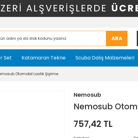
ÜZERİ ALŞVERİŞLERDE
ÜCR
ARA
r Set
Katamaran Tekne
Scuba Dalış Malzemeleri
emosub Otomobil Lastik Şişirme
Nemosub
Nemosub Otomob
757,42 TL