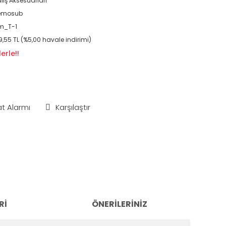
lış Aksesuarları
emosub
m_T-1
9,55 TL (%5,00 havale indirimi)
erle!!
at Alarmı
Karşılaştır
RI
ÖNERILERINIZ