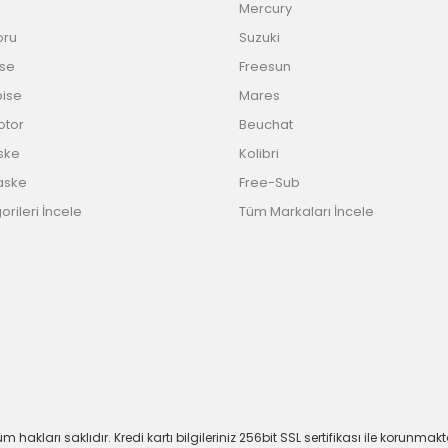
Mercury
oru
Suzuki
ise
Freesun
bise
Mares
Motor
Beuchat
ske
Kolibri
aske
Free-Sub
rileri İncele
Tüm Markaları İncele
m hakları saklıdır. Kredi kartı bilgileriniz 256bit SSL sertifikası ile korunmakt