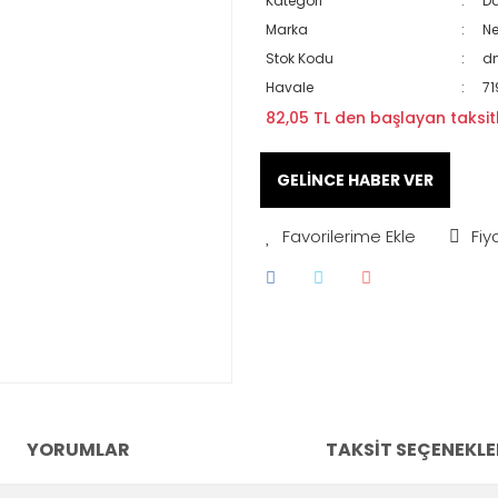
Kategori
Da
Marka
N
Stok Kodu
d
Havale
71
82,05 TL den başlayan taksitl
GELİNCE HABER VER
Fiy
YORUMLAR
TAKSIT SEÇENEKLE