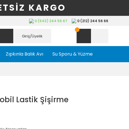
ETSİZ KARGO
0 (543) 244 56 67
0 (212) 244 56 66
Giriş/Üyelik
Zıpkınla Balık Avı
Su Sporu & Yüzme
il Lastik Şişirme