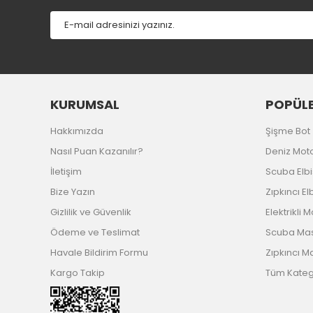
Bu ürüne benzer farklı alternatifler olmalı.
KURUMSAL
POPÜLE
Hakkımızda
Şişme Bot
Nasıl Puan Kazanılır?
Deniz Mot
İletişim
Scuba Elb
Bize Yazın
Zıpkıncı El
Gizlilik ve Güvenlik
Elektrikli 
Ödeme ve Teslimat
Scuba Ma
Havale Bildirim Formu
Zıpkıncı M
Kargo Takip
Tüm Katego