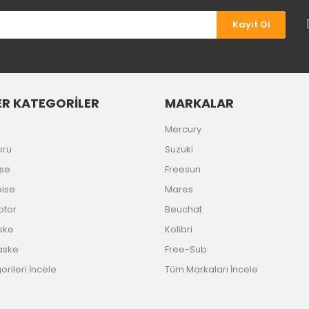
Kayıt Ol
R KATEGORİLER
MARKALAR
Gönder
Mercury
oru
Suzuki
ise
Freesun
bise
Mares
Motor
Beuchat
ske
Kolibri
aske
Free-Sub
rileri İncele
Tüm Markaları İncele