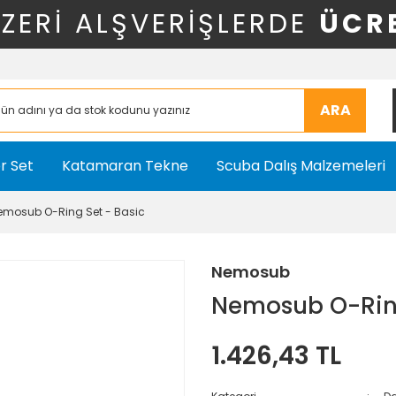
ÜZERİ ALŞVERİŞLERDE
ÜCR
ARA
r Set
Katamaran Tekne
Scuba Dalış Malzemeleri
emosub O-Ring Set - Basic
Nemosub
Nemosub O-Ring
1.426,43 TL