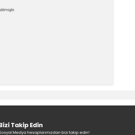
dilmiştir.
k tarafımıza iletebilirsiniz.
Bizi Takip Edin
Sosyal Medya hesaplarımızdan bizi takip edin!