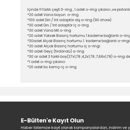
İçinde 11 farklı çeşit 0-ring , 1 adet o-ring çıkarıcı ,ve pist
*20 adet Vana boyun o-ring
*
100 adet Dın / Int adaptör dış o-ring (90 shore)
*30 adet Dın / Int adaptör iç o-ring
*30 adet Vana Mil o-ring
*20 adet Yüksek Basınç hortumu 1.kademe bağlantı o-ring
*30adet Alçak Basınç hortumu 1. kademe bağlantı o-ringi
*20 adet Alçak Basınç hortumu iç o-ringi
*30 adet Geyç (fırdöndü) o-ring
*30 ar adet 3 farklı boy(27x1,78 ,4,2x1,78 ,7,66x1,78) o-ring 
*1 adet o-ring çıkarıcı
*20 adet bc kamçı iç o-ring
Bu ürünün fiyat bilgisi, resim, ürün açıklamalarında v
Görüş ve önerileriniz için teşekkür ederiz.
Ürün resmi kalitesiz, bozuk veya görüntülenemiyor.
Ürün açıklamasında eksik bilgiler bulunuyor.
Ürün bilgilerinde hatalar bulunuyor.
E-Bülten'e Kayıt Olun
Ürün fiyatı diğer sitelerden daha pahalı.
Haber listemize kayıt olarak kampanyalardan, indirim ve yen