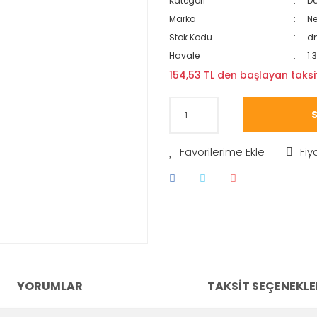
Kategori
Da
Marka
N
Stok Kodu
dm
Havale
1.
154,53 TL den başlayan taksit
S
Fiy
YORUMLAR
TAKSIT SEÇENEKLE