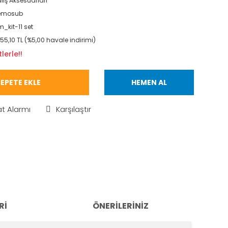
lış Aksesuarları
emosub
_kit-11 set
355,10 TL (%5,00 havale indirimi)
lerle!!
EPETE EKLE
HEMEN AL
at Alarmı
Karşılaştır
RI
ÖNERILERINIZ