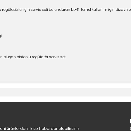
onlu regülatörler için servis seti bulunduran kıt-11 temel kullanım için dizayn e
i
den oluşan pistonlu regülatör servis seti
e diğer konularda yetersiz gördüğünüz noktaları öneri formunu kullanara
Bu ürüne ilk yorumu siz yapın!
Yorum Yaz
i ürünlerden ilk siz haberdar olabilirsiniz.