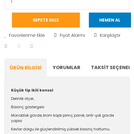
SEPETE EKLE
HEMEN AL
Fiyat Alarmı
Karşılaştır
YORUMLAR
TAKSIT SEÇENEKL
ÜRÜN BILGISI
Küçük tip ikili konsol
Derinlik ölçer,
Basınç göstergesi
Monoblok gövde, krom kaplı pirinç panel, anti-şok gövde
yapısı
Kevlar dolgu ile güçlendirilmiş yüksek basınç hortumu.