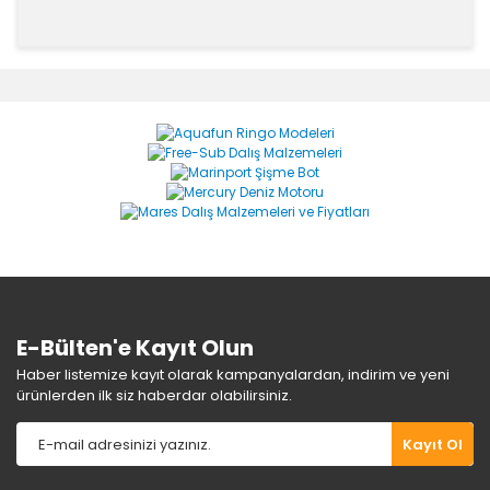
Bu ürünün fiyat bilgisi, resim, ürün açıklamalarında ve
diğer konularda yetersiz gördüğünüz noktaları öneri
Bu ürüne ilk yorumu siz yapın!
formunu kullanarak tarafımıza iletebilirsiniz.
Görüş ve önerileriniz için teşekkür ederiz.
Yorum Yaz
Ürün resmi kalitesiz, bozuk veya görüntülenemiyor.
Ürün açıklamasında eksik bilgiler bulunuyor.
Ürün bilgilerinde hatalar bulunuyor.
Ürün fiyatı diğer sitelerden daha pahalı.
Bu ürüne benzer farklı alternatifler olmalı.
E-Bülten'e Kayıt Olun
Haber listemize kayıt olarak kampanyalardan, indirim ve yeni
ürünlerden ilk siz haberdar olabilirsiniz.
Gönder
Kayıt Ol