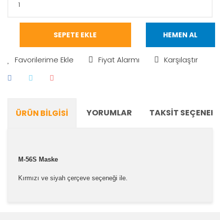
SEPETE EKLE
HEMEN AL
Fiyat Alarmı
Karşılaştır
YORUMLAR
TAKSIT SEÇENEKL
ÜRÜN BILGISI
M-56S Maske
Kırmızı ve siyah çerçeve seçeneği ile.
Bu ürünün fiyat bilgisi, resim, ürün açıklamalarında ve
diğer konularda yetersiz gördüğünüz noktaları öneri
Bu ürüne ilk yorumu siz yapın!