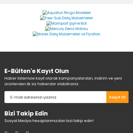
formunu kullanarak tarafımıza iletebilirsiniz.
Görüş ve önerileriniz için teşekkür ederiz.
Yorum Yaz
Ürün resmi kalitesiz, bozuk veya görüntülenemiyor.
Ürün açıklamasında eksik bilgiler bulunuyor.
Ürün bilgilerinde hatalar bulunuyor.
Ürün fiyatı diğer sitelerden daha pahalı.
Bu ürüne benzer farklı alternatifler olmalı.
E-Bülten'e Kayıt Olun
Haber listemize kayıt olarak kampanyalardan, indirim ve yeni
ürünlerden ilk siz haberdar olabilirsiniz.
Gönder
Kayıt Ol
Bizi Takip Edin
Sosyal Medya hesaplarımızdan bizi takip edin!