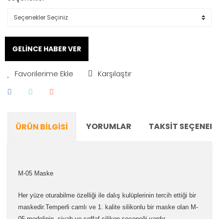
GELİNCE HABER VER
Karşılaştır
YORUMLAR
TAKSIT SEÇENEKL
ÜRÜN BILGISI
M-05 Maske
Her yüze oturabilme özelliği ile dalış kulüplerinin tercih ettiği bir
maskedir.Temperli camlı ve 1. kalite silikonlu bir maske olan M-
05 modelinin, siyah ve şeffaf silikon seçeneği vardır.