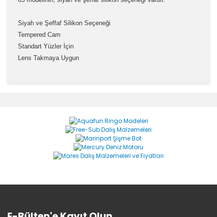
Siyah ve Şeffaf Silikon Seçeneği
Tempered Cam
Standart Yüzler İçin
Lens Takmaya Uygun
Bu ürünün fiyat bilgisi, resim, ürün açıklamalarında ve
diğer konularda yetersiz gördüğünüz noktaları öneri
Bu ürüne ilk yorumu siz yapın!
formunu kullanarak tarafımıza iletebilirsiniz.
Görüş ve önerileriniz için teşekkür ederiz.
Yorum Yaz
Ürün resmi kalitesiz, bozuk veya görüntülenemiyor.
Ürün açıklamasında eksik bilgiler bulunuyor.
Ürün bilgilerinde hatalar bulunuyor.
Ürün fiyatı diğer sitelerden daha pahalı.
Bu ürüne benzer farklı alternatifler olmalı.
E-Bülten'e Kayıt Olun