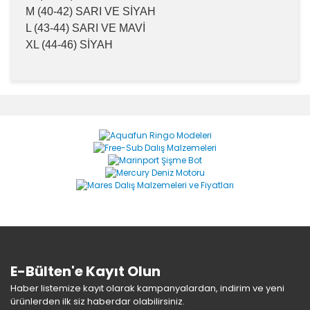
M (40-42) SARI VE SİYAH
L (43-44) SARI VE MAVİ
XL (44-46) SİYAH
Bu ürünün fiyat bilgisi, resim, ürün açıklamalarında ve
diğer konularda yetersiz gördüğünüz noktaları öneri
Bu ürüne ilk yorumu siz yapın!
formunu kullanarak tarafımıza iletebilirsiniz.
Görüş ve önerileriniz için teşekkür ederiz.
Yorum Yaz
Ürün resmi kalitesiz, bozuk veya görüntülenemiyor.
Ürün açıklamasında eksik bilgiler bulunuyor.
Ürün bilgilerinde hatalar bulunuyor.
Ürün fiyatı diğer sitelerden daha pahalı.
Bu ürüne benzer farklı alternatifler olmalı.
E-Bülten'e Kayıt Olun
Haber listemize kayıt olarak kampanyalardan, indirim ve yeni
ürünlerden ilk siz haberdar olabilirsiniz.