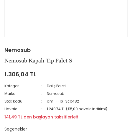
Nemosub
Nemosub Kapalı Tip Palet S
1.306,04 TL
Kategori
Dalış Paleti
Marka
Nemosub
Stok Kodu
dm_F-16_3cb482
Havale
1.240,74 TL (%5,00 havale indirimi)
141,49 TL den başlayan taksitlerle!!
Seçenekler