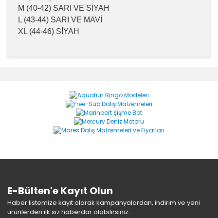
M (40-42) SARI VE SİYAH
L (43-44) SARI VE MAVİ
XL (44-46) SİYAH
Bu ürünün fiyat bilgisi, resim, ürün açıklamalarında ve
diğer konularda yetersiz gördüğünüz noktaları öneri
Bu ürüne ilk yorumu siz yapın!
formunu kullanarak tarafımıza iletebilirsiniz.
Görüş ve önerileriniz için teşekkür ederiz.
Yorum Yaz
Ürün resmi kalitesiz, bozuk veya görüntülenemiyor.
Ürün açıklamasında eksik bilgiler bulunuyor.
Ürün bilgilerinde hatalar bulunuyor.
Ürün fiyatı diğer sitelerden daha pahalı.
Bu ürüne benzer farklı alternatifler olmalı.
E-Bülten'e Kayıt Olun
Haber listemize kayıt olarak kampanyalardan, indirim ve yeni
ürünlerden ilk siz haberdar olabilirsiniz.