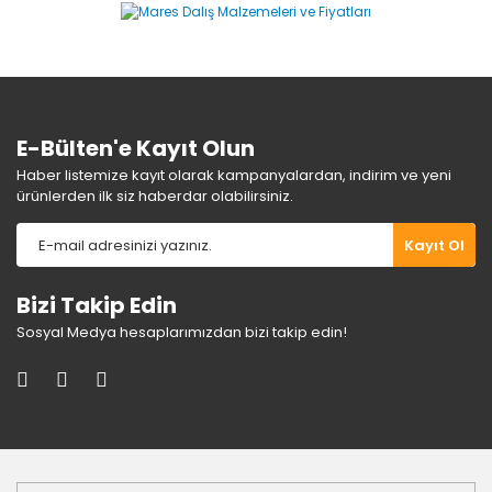
Ürün bilgilerinde hatalar bulunuyor.
Ürün fiyatı diğer sitelerden daha pahalı.
Bu ürüne benzer farklı alternatifler olmalı.
E-Bülten'e Kayıt Olun
Haber listemize kayıt olarak kampanyalardan, indirim ve yeni
ürünlerden ilk siz haberdar olabilirsiniz.
Gönder
Kayıt Ol
Bizi Takip Edin
Sosyal Medya hesaplarımızdan bizi takip edin!