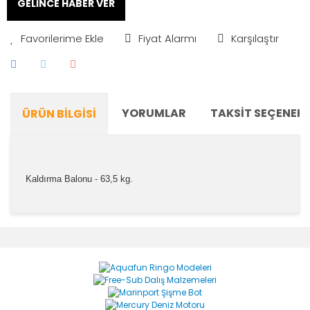
GELİNCE HABER VER
Fiyat Alarmı
Karşılaştır
YORUMLAR
TAKSIT SEÇENEKL
ÜRÜN BILGISI
Kaldırma Balonu - 63,5 kg.
Bu ürünün fiyat bilgisi, resim, ürün açıklamalarında ve
diğer konularda yetersiz gördüğünüz noktaları öneri
Bu ürüne ilk yorumu siz yapın!
formunu kullanarak tarafımıza iletebilirsiniz.
Görüş ve önerileriniz için teşekkür ederiz.
Yorum Yaz
Ürün resmi kalitesiz, bozuk veya görüntülenemiyor.
Ürün açıklamasında eksik bilgiler bulunuyor.