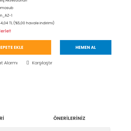
lış Aksesuarları
emosub
m_AZ-1
4,04 TL (%5,00 havale indirimi)
erle!!
EPETE EKLE
HEMEN AL
at Alarmı
Karşılaştır
RI
ÖNERILERINIZ