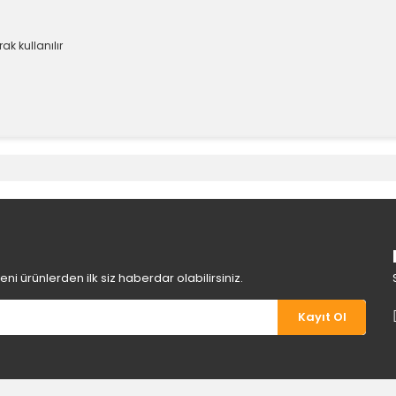
k kullanılır
e diğer konularda yetersiz gördüğünüz noktaları öneri formunu kullanara
Bu ürüne ilk yorumu siz yapın!
Yorum Yaz
i ürünlerden ilk siz haberdar olabilirsiniz.
Kayıt Ol