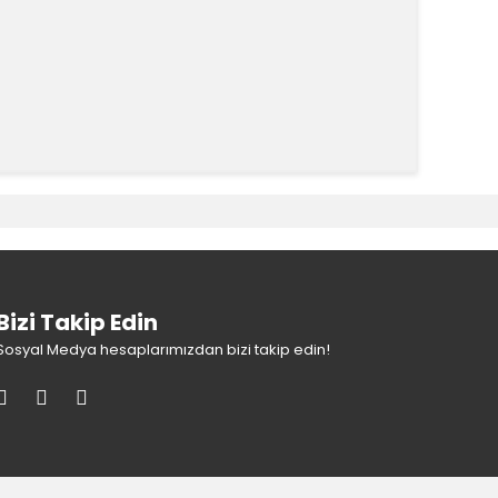
k tarafımıza iletebilirsiniz.
Bizi Takip Edin
Sosyal Medya hesaplarımızdan bizi takip edin!