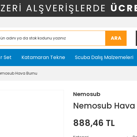
ÜZERİ ALŞVERİŞLERDE
ÜCR
ARA
r Set
Katamaran Tekne
Scuba Dalış Malzemeleri
emosub Hava Burnu
Nemosub
Nemosub Hava 
888,46 TL