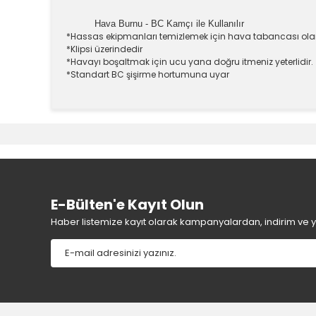
Hava Burnu - BC Kamçı ile Kullanılır
*Hassas ekipmanları temizlemek için hava tabancası olara
*Klipsi üzerindedir
*Havayı boşaltmak için ucu yana doğru itmeniz yeterlidir.
*Standart BC şişirme hortumuna uyar
Bu ürünün fiyat bilgisi, resim, ürün açıklamalarında v
Görüş ve önerileriniz için teşekkür ederiz.
Ürün resmi kalitesiz, bozuk veya görüntülenemiyor.
Ürün açıklamasında eksik bilgiler bulunuyor.
Ürün bilgilerinde hatalar bulunuyor.
E-Bülten'e Kayıt Olun
Ürün fiyatı diğer sitelerden daha pahalı.
Haber listemize kayıt olarak kampanyalardan, indirim ve yen
Bu ürüne benzer farklı alternatifler olmalı.