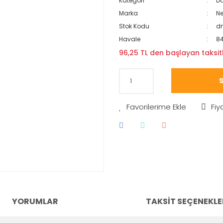
Kategori
Da
Marka
N
Stok Kodu
d
Havale
84
96,25 TL den başlayan taksitl
S
Fiy
YORUMLAR
TAKSIT SEÇENEKLE