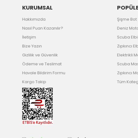
KURUMSAL
POPÜLE
Hakkımızda
Şişme Bot
Nasıl Puan Kazanılır?
Deniz Mot
İletişim
Scuba Elb
Bize Yazın
Zıpkıncı El
Gizlilik ve Güvenlik
Elektrikli 
Ödeme ve Teslimat
Scuba Ma
Havale Bildirim Formu
Zıpkıncı M
Kargo Takip
Tüm Katego