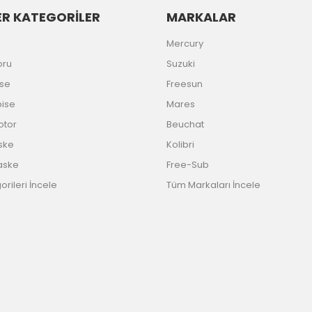
R KATEGORİLER
MARKALAR
Gönder
Mercury
oru
Suzuki
ise
Freesun
bise
Mares
Motor
Beuchat
ske
Kolibri
aske
Free-Sub
rileri İncele
Tüm Markaları İncele