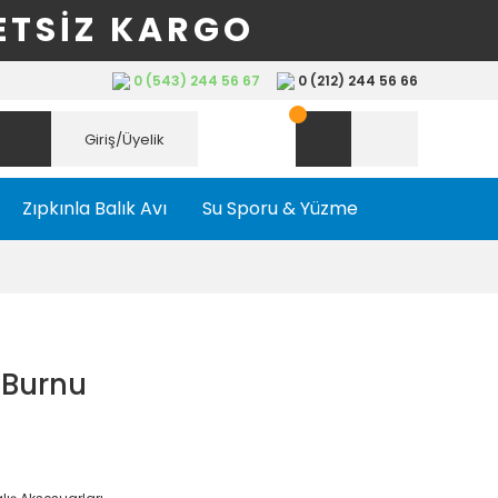
ETSİZ KARGO
0 (543) 244 56 67
0 (212) 244 56 66
Giriş/Üyelik
Zıpkınla Balık Avı
Su Sporu & Yüzme
Burnu