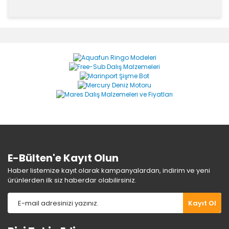
Bu ürünün fiyat bilgisi, resim, ürün açıklamalarında ve
diğer konularda yetersiz gördüğünüz noktaları öneri
Bu ürüne ilk yorumu siz yapın!
formunu kullanarak tarafımıza iletebilirsiniz.
Görüş ve önerileriniz için teşekkür ederiz.
Yorum Yaz
Ürün resmi kalitesiz, bozuk veya görüntülenemiyor.
Ürün açıklamasında eksik bilgiler bulunuyor.
Ürün bilgilerinde hatalar bulunuyor.
Ürün fiyatı diğer sitelerden daha pahalı.
Bu ürüne benzer farklı alternatifler olmalı.
E-Bülten'e Kayıt Olun
Haber listemize kayıt olarak kampanyalardan, indirim ve yeni
ürünlerden ilk siz haberdar olabilirsiniz.
Gönder
Kayıt Ol