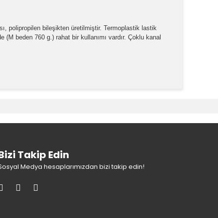
, polipropilen bileşikten üretilmiştir. Termoplastik lastik
 de (M beden 760 g.) rahat bir kullanımı vardır. Çoklu kanal
k tarafımıza iletebilirsiniz.
Bizi Takip Edin
Sosyal Medya hesaplarımızdan bizi takip edin!