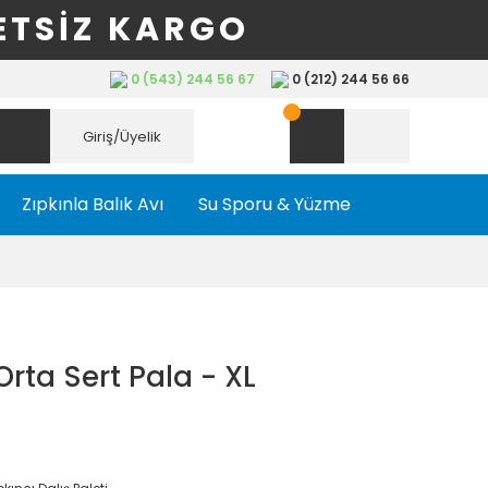
ETSİZ KARGO
0 (543) 244 56 67
0 (212) 244 56 66
Giriş/Üyelik
Zıpkınla Balık Avı
Su Sporu & Yüzme
ta Sert Pala - XL