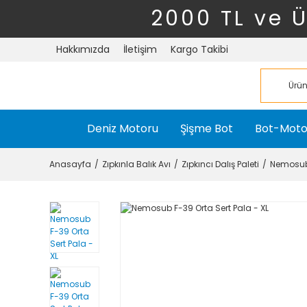
2000 TL ve 
Hakkımızda
İletişim
Kargo Takibi
Deniz Motoru
Şişme Bot
Bot-Moto
Anasayfa
Zıpkınla Balık Avı
Zıpkıncı Dalış Paleti
Nemosub 