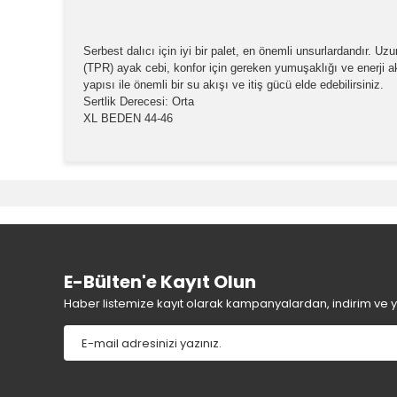
Serbest dalıcı için iyi bir palet, en önemli unsurlardandır. Uz
(TPR) ayak cebi, konfor için gereken yumuşaklığı ve enerji akta
yapısı ile önemli bir su akışı ve itiş gücü elde edebilirsiniz.
Sertlik Derecesi: Orta
XL BEDEN 44-46
Bu ürünün fiyat bilgisi, resim, ürün açıklamalarında v
Görüş ve önerileriniz için teşekkür ederiz.
Ürün resmi kalitesiz, bozuk veya görüntülenemiyor.
Ürün açıklamasında eksik bilgiler bulunuyor.
Ürün bilgilerinde hatalar bulunuyor.
E-Bülten'e Kayıt Olun
Ürün fiyatı diğer sitelerden daha pahalı.
Haber listemize kayıt olarak kampanyalardan, indirim ve yen
Bu ürüne benzer farklı alternatifler olmalı.