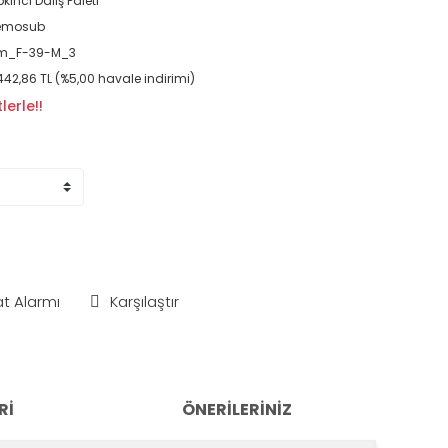
pkıncı Dalış Paleti
emosub
m_F-39-M_3
442,86 TL (%5,00 havale indirimi)
lerle!!
at Alarmı
Karşılaştır
RI
ÖNERILERINIZ