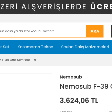
ÜZERİ ALŞVERİŞLERDE
ÜCR
ARA
r Set
Katamaran Tekne
Scuba Dalış Malzemeleri
F-39 Orta Sert Pala - XL
Nemosub
Nemosub F-39 Or
3.624,06 TL