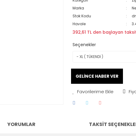
Kategori
Zı
Marka
N
Stok Kodu
d
Havale
3.
392,61 TL den başlayan taksit
Seçenekler
GELİNCE HABER VER
Fiy
YORUMLAR
TAKSIT SEÇENEKLE