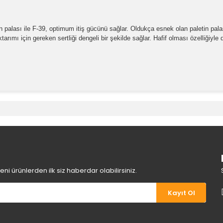
un palası ile F-39, optimum itiş gücünü sağlar. Oldukça esnek olan paletin palası
rımı için gereken sertliği dengeli bir şekilde sağlar. Hafif olması özelliğiyle
e diğer konularda yetersiz gördüğünüz noktaları öneri formunu kullanara
Bu ürüne ilk yorumu siz yapın!
Yorum Yaz
i ürünlerden ilk siz haberdar olabilirsiniz.
Kayıt Ol