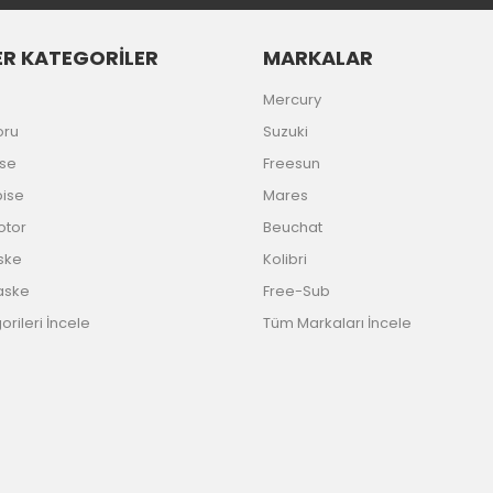
R KATEGORİLER
MARKALAR
Gönder
Mercury
oru
Suzuki
ise
Freesun
bise
Mares
Motor
Beuchat
ske
Kolibri
aske
Free-Sub
rileri İncele
Tüm Markaları İncele