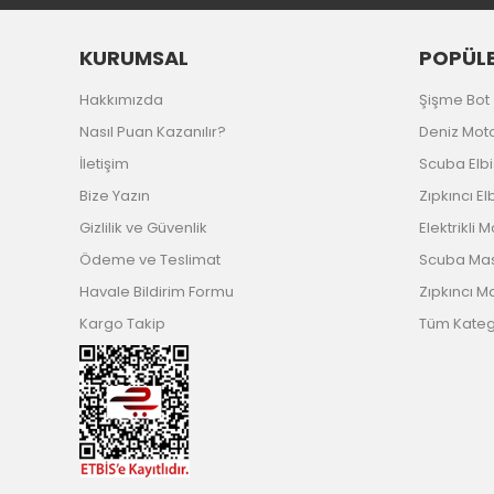
KURUMSAL
POPÜLE
Hakkımızda
Şişme Bot
Nasıl Puan Kazanılır?
Deniz Mot
İletişim
Scuba Elb
Bize Yazın
Zıpkıncı El
Gizlilik ve Güvenlik
Elektrikli 
Ödeme ve Teslimat
Scuba Ma
Havale Bildirim Formu
Zıpkıncı M
Kargo Takip
Tüm Katego