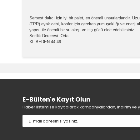
Serbest dalıcı için iyi bir palet, en önemli unsurlardandır. Uz
(TPR) ayak cebi, konfor için gereken yumuşaklığı ve enerji akta
yapısı ile önemli bir su akışı ve itiş gücü elde edebilirsiniz.
Sertlik Derecesi: Orta
XL BEDEN 44-46
Bu ürünün fiyat bilgisi, resim, ürün açıklamalarında v
Görüş ve önerileriniz için teşekkür ederiz.
Ürün resmi kalitesiz, bozuk veya görüntülenemiyor.
Ürün açıklamasında eksik bilgiler bulunuyor.
Ürün bilgilerinde hatalar bulunuyor.
E-Bülten'e Kayıt Olun
Ürün fiyatı diğer sitelerden daha pahalı.
Haber listemize kayıt olarak kampanyalardan, indirim ve yen
Bu ürüne benzer farklı alternatifler olmalı.