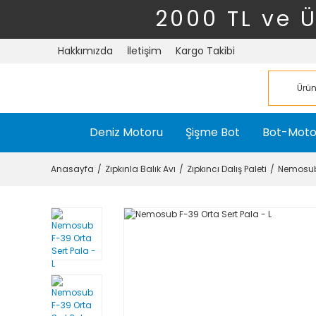
2000 TL ve 
Hakkımızda
İletişim
Kargo Takibi
Deniz Motoru
Şişme Bot
Bot-Moto
Anasayfa
Zıpkınla Balık Avı
Zıpkıncı Dalış Paleti
Nemosub 