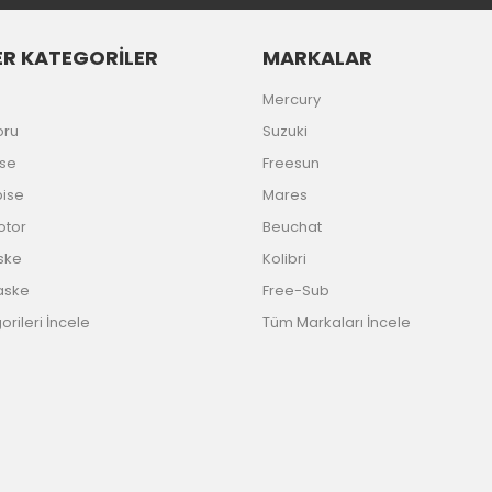
R KATEGORİLER
MARKALAR
Gönder
Mercury
oru
Suzuki
ise
Freesun
bise
Mares
Motor
Beuchat
ske
Kolibri
aske
Free-Sub
rileri İncele
Tüm Markaları İncele