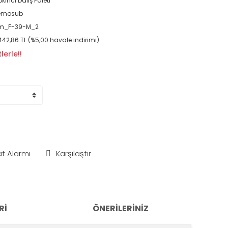
pkıncı Dalış Paleti
emosub
m_F-39-M_2
442,86 TL (%5,00 havale indirimi)
lerle!!
at Alarmı
Karşılaştır
RI
ÖNERILERINIZ