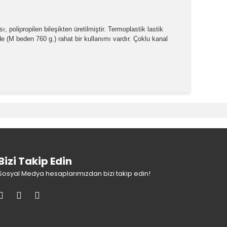
, polipropilen bileşikten üretilmiştir. Termoplastik lastik
 de (M beden 760 g.) rahat bir kullanımı vardır. Çoklu kanal
k tarafımıza iletebilirsiniz.
Bizi Takip Edin
Sosyal Medya hesaplarımızdan bizi takip edin!