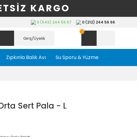
ETSİZ KARGO
0 (543) 244 56 67
0 (212) 244 56 66
Giriş/Üyelik
Zıpkınla Balık Avı
Su Sporu & Yüzme
ta Sert Pala - L