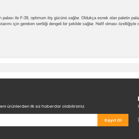
un palası ile F-39, optimum itiş gücünü sağlar. Oldukça esnek olan paletin palası
rımı için gereken sertliği dengeli bir şekilde sağlar. Hafif olması özelliğiyle
e diğer konularda yetersiz gördüğünüz noktaları öneri formunu kullanara
Bu ürüne ilk yorumu siz yapın!
Yorum Yaz
i ürünlerden ilk siz haberdar olabilirsiniz.
Kayıt Ol