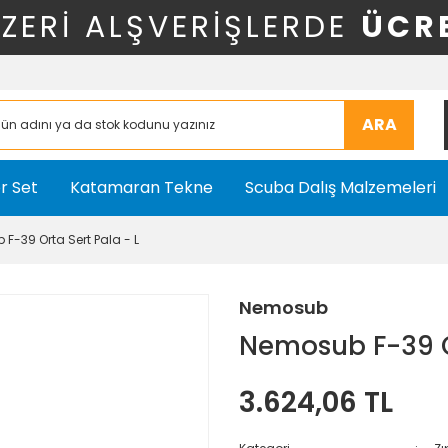
ÜZERİ ALŞVERİŞLERDE
ÜCR
ARA
r Set
Katamaran Tekne
Scuba Dalış Malzemeleri
F-39 Orta Sert Pala - L
Nemosub
Nemosub F-39 Or
3.624,06 TL