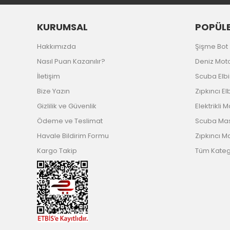
KURUMSAL
POPÜLE
Hakkımızda
Şişme Bot
Nasıl Puan Kazanılır?
Deniz Mot
İletişim
Scuba Elb
Bize Yazın
Zıpkıncı El
Gizlilik ve Güvenlik
Elektrikli 
Ödeme ve Teslimat
Scuba Ma
Havale Bildirim Formu
Zıpkıncı M
Kargo Takip
Tüm Katego