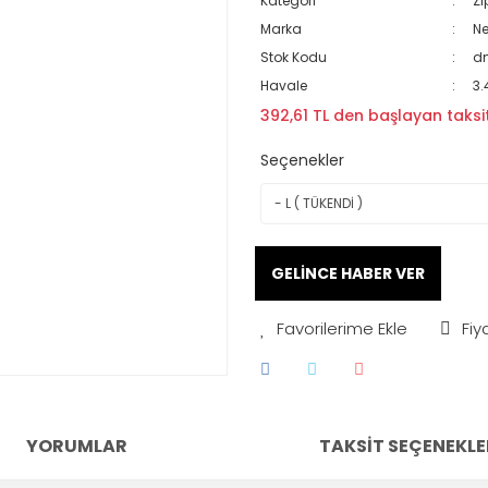
Kategori
Zı
Marka
N
Stok Kodu
d
Havale
3.
392,61 TL den başlayan taksit
Seçenekler
GELİNCE HABER VER
Fiy
YORUMLAR
TAKSIT SEÇENEKLE